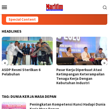
Skip
Mobile
to
Menu
content
Special Content
HEADLINES
«
»
ASDP Resmi Sterilkan 6
Pasar Kerja Diperkuat Atasi
Pelabuhan
Ketimpangan Keterampailan
Tenaga Kerja Dengan
Kebutuhan Industri
TAG:
DUNIA KERJA MASA DEPAN
Peningkatan Kompetensi Kunci Hadapi Dunia
Kerja Masa Depan