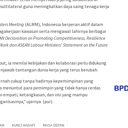
 multilateral guna meningkatkan daya saing tenaga kerja
sters Meeting
(ALMM), Indonesia berperan aktif dalam
gakerjaan kawasan serta mengawal lahirnya berbagai
AN Declaration on Promoting Competitiveness, Resilience
of Work dan ASEAN Labour Ministers’ Statement on the Future
ut, ia menilai kebijakan dan kolaborasi perlu didukung
awab tantangan dunia kerja yang terus berubah.
 pernah cukup tanpa hadirnya kepemimpinan yang
ja menuntut para pemimpin yang tidak hanya cerdas
iki empati, ketangkasan, dan visi yang mampu
anisasinya,” ujarnya. (pur).
PAN
KUNCI HADAPI
MASA DEPAN