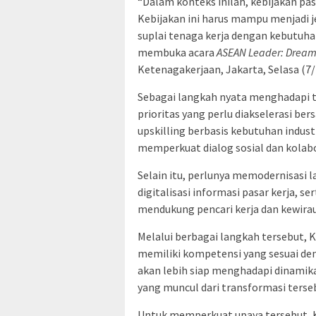
“Dalam konteks inilah, kebijakan pa
Kebijakan ini harus mampu menjadi 
suplai tenaga kerja dengan kebutuha
membuka acara
ASEAN Leader: Dream,
Ketenagakerjaan, Jakarta, Selasa (7/
Sebagai langkah nyata menghadapi 
prioritas yang perlu diakselerasi be
upskilling berbasis kebutuhan indust
memperkuat dialog sosial dan kolabo
Selain itu, perlunya memodernisasi 
digitalisasi informasi pasar kerja, 
mendukung pencari kerja dan kewira
Melalui berbagai langkah tersebut,
memiliki kompetensi yang sesuai den
akan lebih siap menghadapi dinami
yang muncul dari transformasi terse
Untuk memperkuat upaya tersebut, K