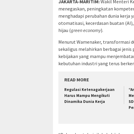
JAKARTA-MARITIM:
Wakil Menteri K
menegaskan, peningkatan kompetens
menghadapi perubahan dunia kerja ya
otomatisasi, kecerdasan buatan (AI)
hijau (
green economy
).
Menurut Wamenaker, transformasi d
sekaligus melahirkan berbagai jenis
kebijakan yang mampu menjembatani
kebutuhan industri yang terus berk
READ MORE
Regulasi Ketenagakerjaan
“Ar
Harus Mampu Mengikuti
Me
Dinamika Dunia Kerja
SD
Pe