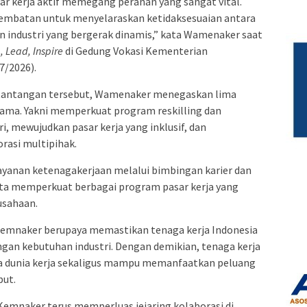
sar kerja aktif memegang peranan yang sangat vital.
jembatan untuk menyelaraskan ketidaksesuaian antara
n industri yang bergerak dinamis,” kata Wamenaker saat
 Lead, Inspire
di Gedung Vokasi Kementerian
7/2026).
tantangan tersebut, Wamenaker menegaskan lima
rsama. Yakni memperkuat program reskilling dan
ri, mewujudkan pasar kerja yang inklusif, dan
rasi multipihak.
layanan ketenagakerjaan melalui bimbingan karier dan
serta memperkuat berbagai program pasar kerja yang
usahaan.
 Kemnaker berupaya memastikan tenaga kerja Indonesia
gan kebutuhan industri. Dengan demikian, tenaga kerja
ka dunia kerja sekaligus mampu memanfaatkan peluang
but.
emnaker terus memperluas jejaring kolaborasi di