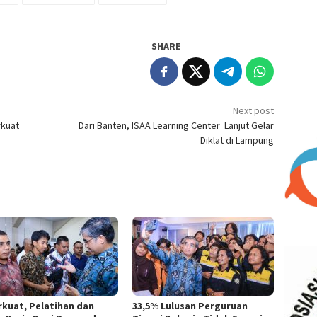
SHARE
Next post
rkuat
Dari Banten, ISAA Learning Center Lanjut Gelar
Diklat di Lampung
rkuat, Pelatihan dan
33,5% Lulusan Perguruan