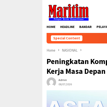
Skip
to
content
HOME
HEADLINE
BANDAR
PELAY
Special Content
Home
NASIONAL
Peningkatan Komp
Kerja Masa Depan
Admin
08/07/2026