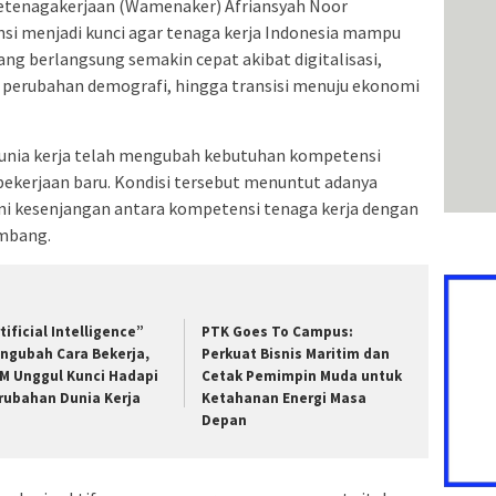
etenagakerjaan (Wamenaker) Afriansyah Noor
i menjadi kunci agar tenaga kerja Indonesia mampu
ng berlangsung semakin cepat akibat digitalisasi,
, perubahan demografi, hingga transisi menuju ekonomi
unia kerja telah mengubah kebutuhan kompetensi
 pekerjaan baru. Kondisi tersebut menuntut adanya
 kesenjangan antara kompetensi tenaga kerja dengan
embang.
tificial Intelligence”
PTK Goes To Campus:
ngubah Cara Bekerja,
Perkuat Bisnis Maritim dan
M Unggul Kunci Hadapi
Cetak Pemimpin Muda untuk
rubahan Dunia Kerja
Ketahanan Energi Masa
Depan