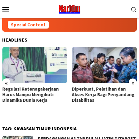
Skip
Mobile
to
Menu
content
Special Content
HEADLINES
«
»
Regulasi Ketenagakerjaan
Diperkuat, Pelatihan dan
Harus Mampu Mengikuti
Akses Kerja Bagi Penyandang
Dinamika Dunia Kerja
Disabilitas
TAG:
KAWASAN TIMUR INDONESIA
PERDAGANGAN ANTAR PULAU JATIM DITARGET