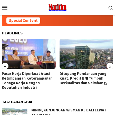
Skip
Mobile
to
Menu
content
Special Content
HEADLINES
«
»
Pasar Kerja Diperkuat Atasi
Ditopang Pendanaan yang
Ketimpangan Keterampailan
Kuat, Kredit BNI Tumbuh
Tenaga Kerja Dengan
Berkualitas dan Seimbang,
Kebutuhan Industri
TAG:
PADANGBAI
MINIM, KUNJUNGAN WISMAN KE BALI LEWAT
JALUR LAUT