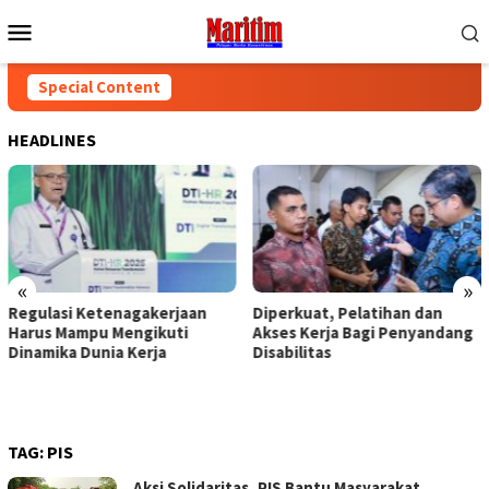
Skip
Mobile
to
Menu
content
Special Content
HEADLINES
«
»
Regulasi Ketenagakerjaan
Diperkuat, Pelatihan dan
Harus Mampu Mengikuti
Akses Kerja Bagi Penyandang
Dinamika Dunia Kerja
Disabilitas
TAG:
PIS
Aksi Solidaritas, PIS Bantu Masyarakat