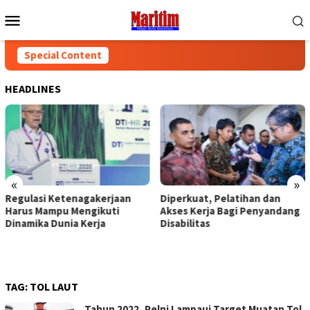
Skip
Mobile
to
Menu
content
Special Content
HEADLINES
«
»
Regulasi Ketenagakerjaan
Diperkuat, Pelatihan dan
Harus Mampu Mengikuti
Akses Kerja Bagi Penyandang
Dinamika Dunia Kerja
Disabilitas
TAG:
TOL LAUT
Tahun 2022, Pelni Lampaui Target Muatan Tol