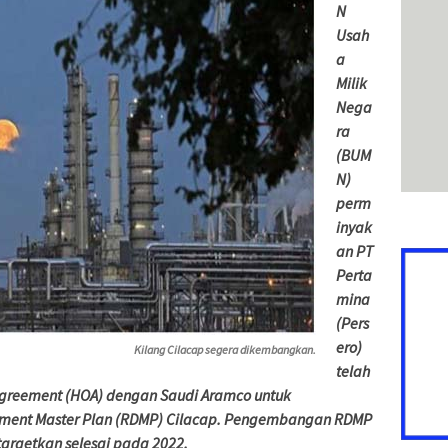
N
Usah
a
Milik
Nega
ra
(BUM
N)
perm
inyak
an PT
Perta
mina
(Pers
ero)
Kilang Cilacap segera dikembangkan.
telah
greement (HOA) dengan Saudi Aramco untuk
ment Master Plan (RDMP) Cilacap. Pengembangan RDMP
itargetkan selesai pada 2022.