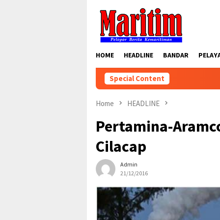
Skip
to
content
HOME
HEADLINE
BANDAR
PELAY
Special Content
Home
HEADLINE
Pertamina-Aramc
Cilacap
Admin
21/12/2016