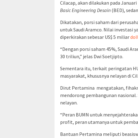
Cilacap, akan dilakukan pada Januari
Basic Engineering Desain
(BED), seda
Dikatakan, porsi saham dari perusa
untuk Saudi Aramco. Nilai investasi
diperkirakan sebesar US$ 5 miliar
dol
“Dengan porsi saham 45%, Saudi Aram
30 triliun,” jelas Dwi Soetjipto.
Sementara itu, terkait peringatan 
masyarakat, khususnya nelayan di Cil
Dirut Pertamina mengatakan, fihakn
mendorong pembangunan nasional. S
nelayan.
“Peran BUMN untuk menyejahterakan
profit, peran utamanya untuk pembang
Bantuan Pertamina meliputi beasiswa