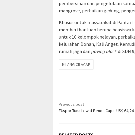
pembersihan dan pengelolaan sampa
mangrove, perbaikan gedung, pengem
Khusus untuk masyarakat di Pantai 
memberi bantuan berupa beasiswa ke
untuk 10 kelompok nelayan, perbaik
kelurahan Donan, Kali Anget. Kemud
rumah jaga dan
paving block
di SDN 
KILANG CILACAP
Post
Previous post
Ekspor Tuna Lewat Benoa Capai US$ 64,24 
navigation
RELATED POSTS