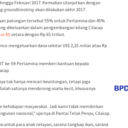
 hingga Februari 2017. Kemudian silanjutkan dengan
ng
groundbreaking
akan dilakukan akhir 2017.
haan patungan tersebut 55% untuk Pertamina dan 45%
 yang dikeluarkan dalam pengembangan kilang Cilacap
lar AS
setara dengan Rp 65 triliun.
co mengeluarkan dana sekitar US$ 2,25 miliar atau Rp
HUT ke-59 Pertamina memberi bantuan kepada
acap.
ya tak hanya mencari keuntungan, tetapi juga
alah satunya mendorong usaha kecil, khususnya
 kehidupan masyarakat. Jadi kami tidak memikirkan
unan nasional,” ujarnya di Pantai Teluk Penyu, Cilacap.
 untuk para anak nelayan, sarana tangkap ikan, sarana