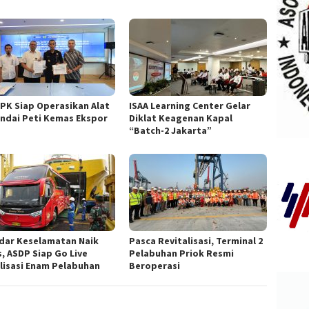
TPK Siap Operasikan Alat
ISAA Learning Center Gelar
ndai Peti Kemas Ekspor
Diklat Keagenan Kapal
“Batch-2 Jakarta”
dar Keselamatan Naik
Pasca Revitalisasi, Terminal 2
s, ASDP Siap Go Live
Pelabuhan Priok Resmi
ilisasi Enam Pelabuhan
Beroperasi