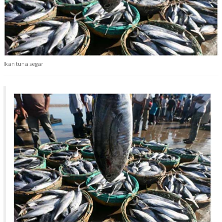
Ikan tuna segar