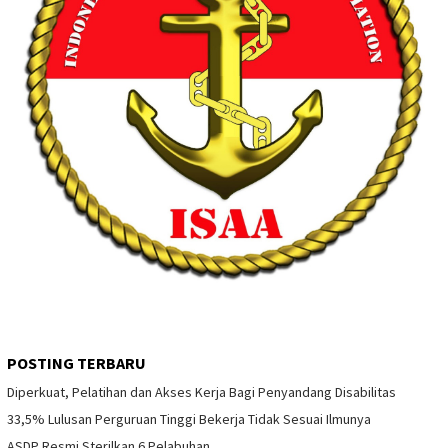
POSTING TERBARU
Diperkuat, Pelatihan dan Akses Kerja Bagi Penyandang Disabilitas
33,5% Lulusan Perguruan Tinggi Bekerja Tidak Sesuai Ilmunya
ASDP Resmi Sterilkan 6 Pelabuhan