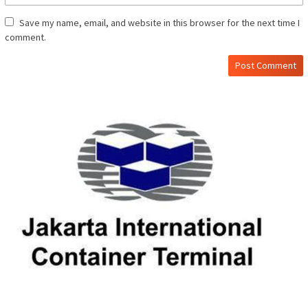
Save my name, email, and website in this browser for the next time I
comment.