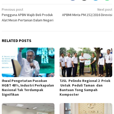
Post
Previous post
Next post
Pengguna APBN Wajib Beli Produk
APBMI Minta PM.152/2016 Direvisi
navigation
Alat Mesin Pertanian Dalam Negeri
RELATED POSTS
Ihwal Pengetatan Pasokan
TJSL Pelindo Regional 2 Priok
HGBT 48%, Industri Perkapalan
Untuk Peduli Taman dan
Nasional Tak Terdampak
Bantuan Tong Sampah
Signifikan
Komposter