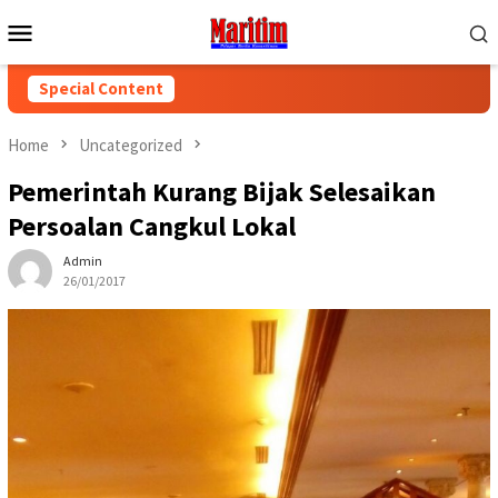
Skip
Mobile
to
Menu
content
Special Content
Home
Uncategorized
Pemerintah Kurang Bijak Selesaikan
Persoalan Cangkul Lokal
Admin
26/01/2017