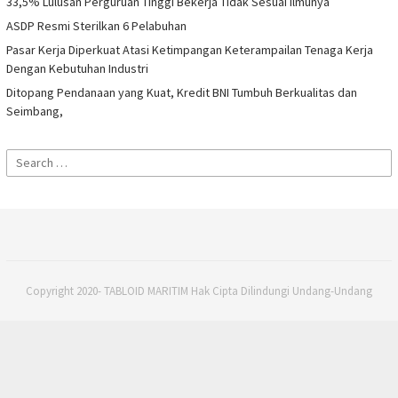
33,5% Lulusan Perguruan Tinggi Bekerja Tidak Sesuai Ilmunya
ASDP Resmi Sterilkan 6 Pelabuhan
Pasar Kerja Diperkuat Atasi Ketimpangan Keterampailan Tenaga Kerja
Dengan Kebutuhan Industri
Ditopang Pendanaan yang Kuat, Kredit BNI Tumbuh Berkualitas dan
Seimbang,
Search
for:
Copyright 2020- TABLOID MARITIM Hak Cipta Dilindungi Undang-Undang