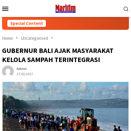
Skip
Mobile
to
Menu
content
Special Content
Home
Uncategorized
GUBERNUR BALI AJAK MASYARAKAT
KELOLA SAMPAH TERINTEGRASI
Admin
27/02/2017