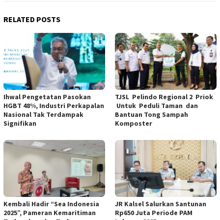
RELATED POSTS
Ihwal Pengetatan Pasokan
TJSL Pelindo Regional 2 Priok
HGBT 48%, Industri Perkapalan
Untuk Peduli Taman dan
Nasional Tak Terdampak
Bantuan Tong Sampah
Signifikan
Komposter
Kembali Hadir “Sea Indonesia
JR Kalsel Salurkan Santunan
2025”, Pameran Kemaritiman
Rp650 Juta Periode PAM