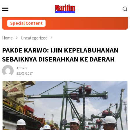
Skip
Mobile
to
Menu
content
Special Content
Home
Uncategorized
PAKDE KARWO: IJIN KEPELABUHANAN
SEBAIKNYA DISERAHKAN KE DAERAH
Admin
22/03/2017