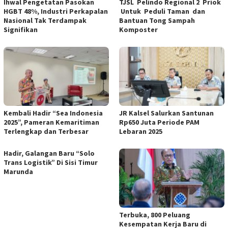
Ihwal Pengetatan Pasokan
TJSL Pelindo Regional 2 Priok
HGBT 48%, Industri Perkapalan
Untuk Peduli Taman dan
Nasional Tak Terdampak
Bantuan Tong Sampah
Signifikan
Komposter
Kembali Hadir “Sea Indonesia
JR Kalsel Salurkan Santunan
2025”, Pameran Kemaritiman
Rp650 Juta Periode PAM
Terlengkap dan Terbesar
Lebaran 2025
Hadir, Galangan Baru “Solo
Trans Logistik” Di Sisi Timur
Marunda
Terbuka, 800 Peluang
Kesempatan Kerja Baru di