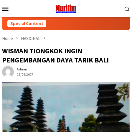
Skip
Mobile
to
Menu
content
Special Content
Home
NASIONAL
WISMAN TIONGKOK INGIN
PENGEMBANGAN DAYA TARIK BALI
Admin
15/04/2017