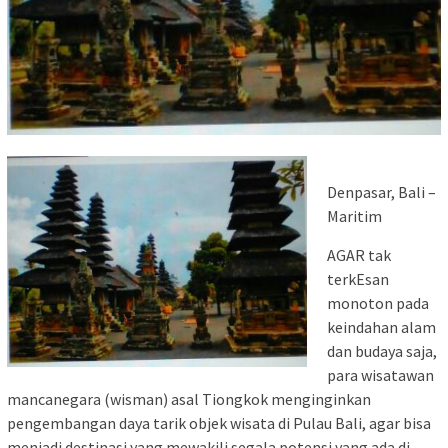
Denpasar, Bali –
Maritim
AGAR tak
terkEsan
monoton pada
keindahan alam
dan budaya saja,
para wisatawan
mancanegara (wisman) asal Tiongkok menginginkan
pengembangan daya tarik objek wisata di Pulau Bali, agar bisa
menjadi destinasi yang mewakili segala potensi yang ada di