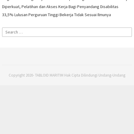
Diperkuat, Pelatihan dan Akses Kerja Bagi Penyandang Disabilitas
33,5% Lulusan Perguruan Tinggi Bekerja Tidak Sesuai Ilmunya
Search
for:
Copyright 2020- TABLOID MARITIM Hak Cipta Dilindungi Undang-Undang