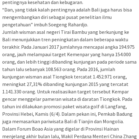
pentingnya kesehatan dan kebugaran.
“Dan, yang tidak kalah pentingnya adalah Bali juga harus bisa
mengembangkan diri sebagai pusat penelitian ilmu
pengetahuan” imbuh Soegeng Rahardjo.
Jumlah wisman asal negeri Tirai Bambu yang berkunjung ke
Bali menunjukkan tren peningkatan dalam beberapa waktu
terakhir. Pada Januari 2017 jumlahnya mencapai angka 194.975
orang, jauh melampaui target Kemenpar yang hanya 154.000
orang, dan lebih tinggi dibanding kunjungan pada periode sama
tahun lalu sebanyak 108.563 orang. Pada 2016, jumlah
kunjungan wisman asal Tiongkok tercatat 1.452.971 orang,
meningkat 27,31% dibanding kunjungan 2015 yang tercatat
1.141.330 orang. Untuk realisasikan target tersebut Kempar
gencar menggelar pameran wisata di daratan Tiongkok. Pada
tahun ini dilakukan promosi paket wisata golf di Langfang,
Provinsi Hebei, Kamis (6/4). Dalam pekan ini, Pemkab Badung
juga memasarkan pariwisata Bali di Tianjin dan Mongolia.
Dalam Forum Boao Asia yang digelar di Provinsi Hainan
menjelang akhir bulan lalu, Wakil Perdana Menteri China Zhang