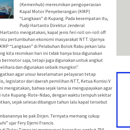
(Kemenhub) meresmikan pengoperasian
Kapal Motor Penyeberangan (KMP)
“Langkaan” di Kupang. Pada kesempatan itu,
Pudji Hartanto Direktur Jenderal
rtanto mengatakan, kapal jenis feri roll on-roll off
emicu pertumbuhan ekonomi masyarakat NTT. Ujarnya
KMP “Langkaan” di Pelabuhan Bolok Rabu pekan lalu:
ng kita resmikan hari ini tidak hanya bisa digunakan
 bermotor saja, tetapi juga digunakan untuk angkut
ipelihara dan digunakan sebaik mungkin”.
gatkan agar unsur keselamatan pelayaran tetap
s, legislator dari daerah pemilihan NTT, Ketua Komisi V
ini mengatakan, bahwa sejak lama ia mengupayakan agar
i rute Kupang-Rote-Ndao, dengan waktu tempuh sekitar
tkan, sejak selesai dibangun tahun lalu kapal tersebut
embanannya ke pak Dirjen. Ternyata memang cukup
hi” ujar Fery Djemi Francis.
 di Pulau Timor ini mempunyai kapasitas angkut 750