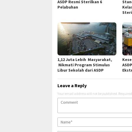
ASDP Resmi Sterilkan 6
Stan
Pelabuhan
Kela
Ster
1,12 Juta Lebih Masyarakat,
Kese
Nikmati Program Stimulus
ASDP
Libur Sekolah dari ASDP
Ekst
Leave a Reply
Your email address will not be published.
Required