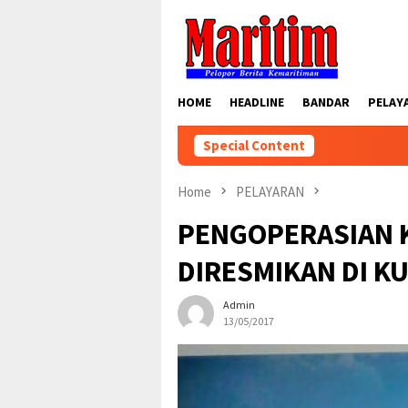
Skip
to
content
HOME
HEADLINE
BANDAR
PELAY
Special Content
Home
PELAYARAN
PENGOPERASIAN 
DIRESMIKAN DI K
Admin
13/05/2017