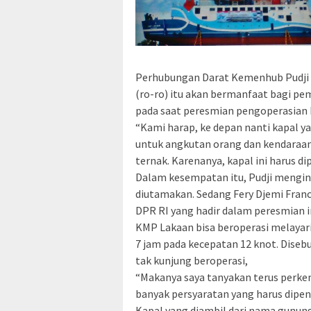
Perhubungan Darat Kemenhub Pudji Ha
(ro-ro) itu akan bermanfaat bagi p
pada saat peresmian pengoperasian 
“Kami harap, ke depan nanti kapal ya
untuk angkutan orang dan kendaraan
ternak. Karenanya, kapal ini harus d
Dalam kesempatan itu, Pudji mengin
diutamakan. Sedang Fery Djemi Franci
DPR RI yang hadir dalam peresmian 
KMP Lakaan bisa beroperasi melayar
7 jam pada kecepatan 12 knot. Disebu
tak kunjung beroperasi,
“Makanya saya tanyakan terus perk
banyak persyaratan yang harus dipenu
Kapal yang diambil dari nama gunung