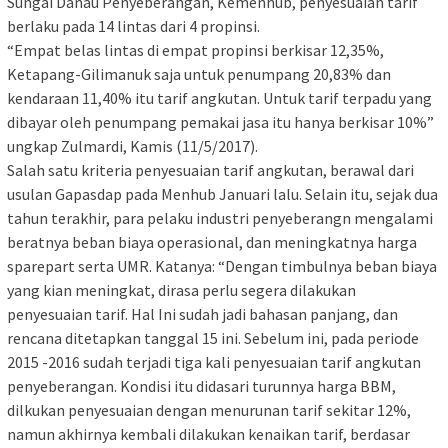
Sungai Danau Penyeberangan, Kemenhub, penyesuaian tarif
berlaku pada 14 lintas dari 4 propinsi.
“Empat belas lintas di empat propinsi berkisar 12,35%,
Ketapang-Gilimanuk saja untuk penumpang 20,83% dan
kendaraan 11,40% itu tarif angkutan. Untuk tarif terpadu yang
dibayar oleh penumpang pemakai jasa itu hanya berkisar 10%”
ungkap Zulmardi, Kamis (11/5/2017).
Salah satu kriteria penyesuaian tarif angkutan, berawal dari
usulan Gapasdap pada Menhub Januari lalu. Selain itu, sejak dua
tahun terakhir, para pelaku industri penyeberangn mengalami
beratnya beban biaya operasional, dan meningkatnya harga
sparepart serta UMR. Katanya: “Dengan timbulnya beban biaya
yang kian meningkat, dirasa perlu segera dilakukan
penyesuaian tarif. Hal Ini sudah jadi bahasan panjang, dan
rencana ditetapkan tanggal 15 ini. Sebelum ini, pada periode
2015 -2016 sudah terjadi tiga kali penyesuaian tarif angkutan
penyeberangan. Kondisi itu didasari turunnya harga BBM,
dilkukan penyesuaian dengan menurunan tarif sekitar 12%,
namun akhirnya kembali dilakukan kenaikan tarif, berdasar