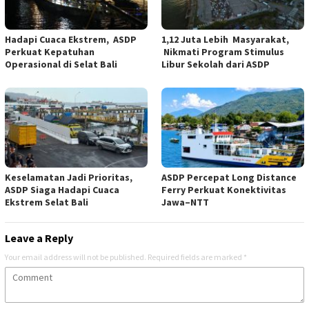
Hadapi Cuaca Ekstrem, ASDP
1,12 Juta Lebih Masyarakat,
Perkuat Kepatuhan
Nikmati Program Stimulus
Operasional di Selat Bali
Libur Sekolah dari ASDP
Keselamatan Jadi Prioritas,
ASDP Percepat Long Distance
ASDP Siaga Hadapi Cuaca
Ferry Perkuat Konektivitas
Ekstrem Selat Bali
Jawa–NTT
Leave a Reply
Your email address will not be published.
Required fields are marked
*