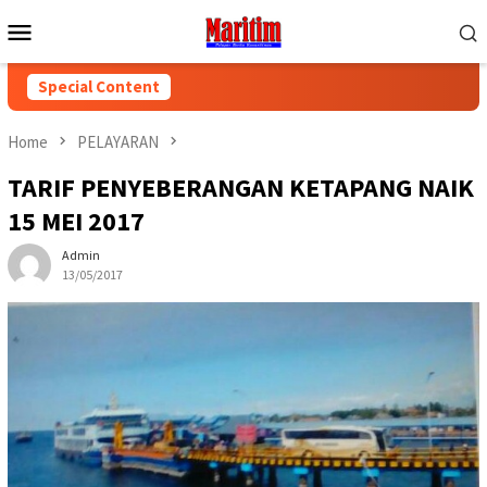
Skip
Mobile
to
Menu
content
Special Content
Home
PELAYARAN
TARIF PENYEBERANGAN KETAPANG NAIK
15 MEI 2017
Admin
13/05/2017