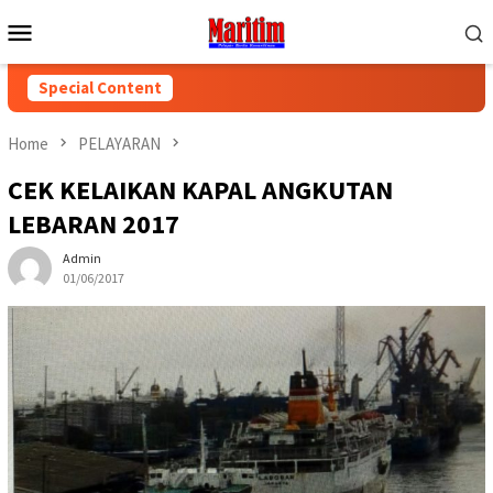
Skip
Mobile
to
Menu
content
Special Content
Home
PELAYARAN
CEK KELAIKAN KAPAL ANGKUTAN
LEBARAN 2017
Admin
01/06/2017