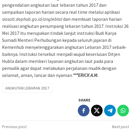
pengendalian angkutan laut lebaran tahun 2017 dan
sampaikan laporan harian secara real time melalui aplikasi
siasati.dephub.go.id/anglebtal
dan membuat laporan harian
realisasi angkutan penumpang lebaran tahun 2017. Instruksi 26
Mei 2017 itu merupakan tindak lanjut instruksi Budi Karya
Sumadi Menteri Perhubungan kepada seluruh jajaran di
Kemenhub menyelenggarakan angkutan Lebaran 2017 sebaik-
baiknya. Instruksi tersebut menjadi wujud keseriusan Ditjen
Hubla dalam memberi layanan angkutan laut pada para
pemudik agar dapat melakukan perjalanan mudik dengan
selamat, aman, lancar dan nyaman.
***ERICK A.M.
ANGKUTAN LEBARAN 2017
SHARE
Post
Previous post
Next post