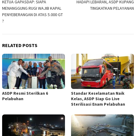
KETUA GAPASDAP: SIAPA
HADAPI LEBARAN, ASDP KUPANG
navigation
MENANGGUNG RUGI WAJIB KAPAL
TINGKATKAN PELAYANAN
PENYEBERANGAN DI ATAS 5.000 GT
?
RELATED POSTS
ASDP Resmi Sterilkan 6
Standar Keselamatan Naik
Pelabuhan
Kelas, ASDP Siap Go Live
Sterilisasi Enam Pelabuhan