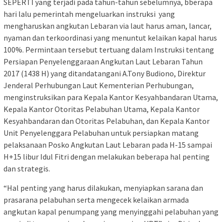
SEPERTI yang terjadi pada tahun-tahun sebelumnya, bberapa
hari lalu pemerintah mengeluarkan instruksi yang
mengharuskan angkutan Lebaran via laut harus aman, lancar,
nyaman dan terkoordinasi yang menuntut kelaikan kapal harus
100%. Permintaan tersebut tertuang dalam Instruksi tentang
Persiapan Penyelenggaraan Angkutan Laut Lebaran Tahun
2017 (1438 H) yang ditandatangani A.Tony Budiono, Direktur
Jenderal Perhubungan Laut Kementerian Perhubungan,
menginstruksikan para Kepala Kantor Kesyahbandaran Utama,
Kepala Kantor Otoritas Pelabuhan Utama, Kepala Kantor
Kesyahbandaran dan Otoritas Pelabuhan, dan Kepala Kantor
Unit Penyelenggara Pelabuhan untuk persiapkan matang
pelaksanaan Posko Angkutan Laut Lebaran pada H-15 sampai
H+15 libur Idul Fitri dengan melakukan beberapa hal penting
dan strategis.
“Hal penting yang harus dilakukan, menyiapkan sarana dan
prasarana pelabuhan serta mengecek kelaikan armada
angkutan kapal penumpang yang menyinggahi pelabuhan yang