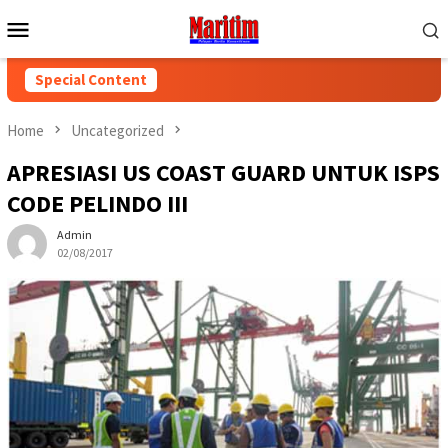
Skip
Mobile
to
Menu
content
Special Content
Home
Uncategorized
APRESIASI US COAST GUARD UNTUK ISPS
CODE PELINDO III
Admin
02/08/2017