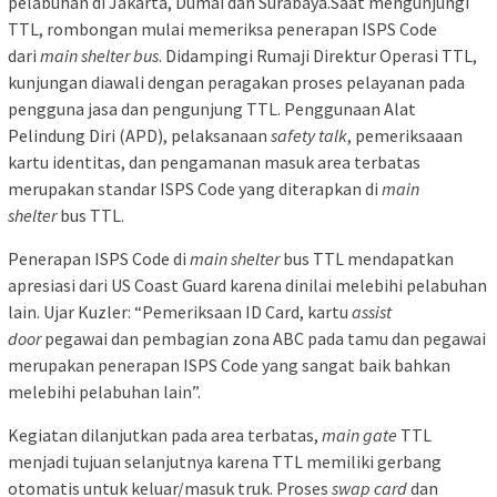
pelabuhan di Jakarta, Dumai dan Surabaya.Saat mengunjungi
TTL, rombongan mulai memeriksa penerapan ISPS Code
dari
main shelter bus
. Didampingi Rumaji Direktur Operasi TTL,
kunjungan diawali dengan peragakan proses pelayanan pada
pengguna jasa dan pengunjung TTL. Penggunaan Alat
Pelindung Diri (APD), pelaksanaan
safety talk
, pemeriksaaan
kartu identitas, dan pengamanan masuk area terbatas
merupakan standar ISPS Code yang diterapkan di
main
shelter
bus TTL.
Penerapan ISPS Code di
main shelter
bus TTL mendapatkan
apresiasi dari US Coast Guard karena dinilai melebihi pelabuhan
lain. Ujar Kuzler: “Pemeriksaan ID Card, kartu
assist
door
pegawai dan pembagian zona ABC pada tamu dan pegawai
merupakan penerapan ISPS Code yang sangat baik bahkan
melebihi pelabuhan lain”.
Kegiatan dilanjutkan pada area terbatas,
main gate
TTL
menjadi tujuan selanjutnya karena TTL memiliki gerbang
otomatis untuk keluar/masuk truk. Proses
swap card
dan