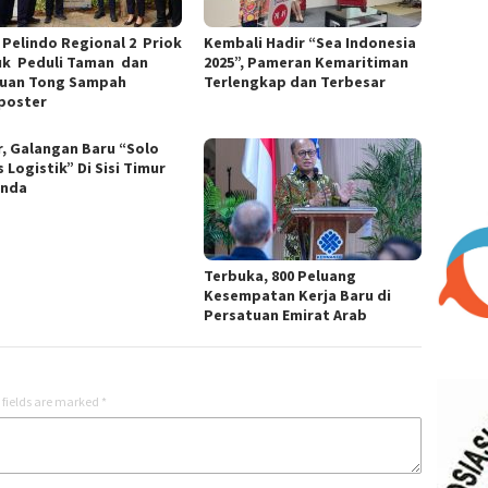
 Pelindo Regional 2 Priok
Kembali Hadir “Sea Indonesia
k Peduli Taman dan
2025”, Pameran Kemaritiman
uan Tong Sampah
Terlengkap dan Terbesar
poster
r, Galangan Baru “Solo
 Logistik” Di Sisi Timur
unda
Terbuka, 800 Peluang
Kesempatan Kerja Baru di
Persatuan Emirat Arab
 fields are marked
*