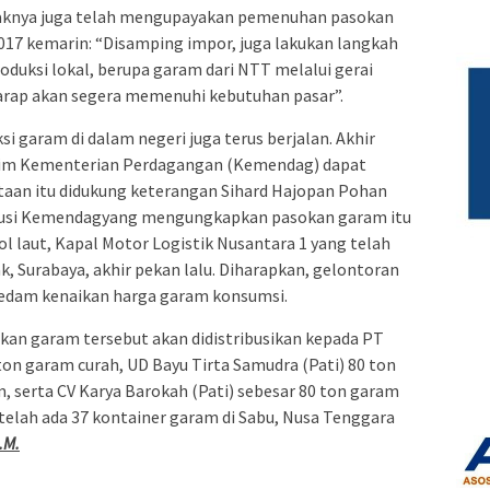
ihaknya juga telah mengupayakan pemenuhan pasokan
2017 kemarin: “Disamping impor, juga lakukan langkah
duksi lokal, berupa garam dari NTT melalui gerai
harap akan segera memenuhi kebutuhan pasar”.
i garam di dalam negeri juga terus berjalan. Akhir
tim Kementerian Perdagangan (Kemendag) dapat
taan itu didukung keterangan Sihard Hajopan Pohan
ribusi Kemendagyang mengungkapkan pasokan garam itu
 laut, Kapal Motor Logistik Nusantara 1 yang telah
, Surabaya, akhir pekan lalu. Diharapkan, gelontoran
dam kenaikan harga garam konsumsi.
an garam tersebut akan didistribusikan kepada PT
on garam curah, UD Bayu Tirta Samudra (Pati) 80 ton
, serta CV Karya Barokah (Pati) sebesar 80 ton garam
 telah ada 37 kontainer garam di Sabu, Nusa Tenggara
.M.