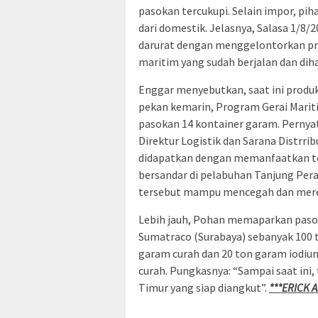
pasokan tercukupi. Selain impor, p
dari domestik. Jelasnya, Salasa 1/8/
darurat dengan menggelontorkan pro
maritim yang sudah berjalan dan di
Enggar menyebutkan, saat ini produks
pekan kemarin, Program Gerai Mari
pasokan 14 kontainer garam. Pernya
Direktur Logistik dan Sarana Distr
didapatkan dengan memanfaatkan tol
bersandar di pelabuhan Tanjung Perak
tersebut mampu mencegah dan mere
Lebih jauh, Pohan memaparkan pasok
Sumatraco (Surabaya) sebanyak 100 t
garam curah dan 20 ton garam iodium
curah. Pungkasnya: “Sampai saat ini,
Timur yang siap diangkut”.
***ERICK A