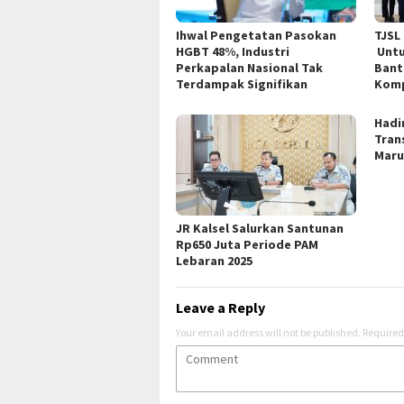
Ihwal Pengetatan Pasokan
TJSL
HGBT 48%, Industri
Untu
Perkapalan Nasional Tak
Bant
Terdampak Signifikan
Kom
Hadi
Trans
Mar
JR Kalsel Salurkan Santunan
Rp650 Juta Periode PAM
Lebaran 2025
Leave a Reply
Your email address will not be published.
Required