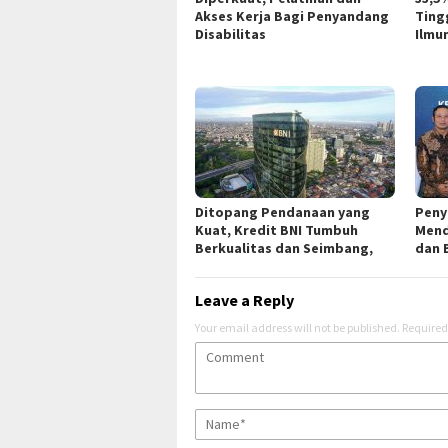
Akses Kerja Bagi Penyandang
Ting
Disabilitas
Ilmu
Ditopang Pendanaan yang
Peny
Kuat, Kredit BNI Tumbuh
Mend
Berkualitas dan Seimbang,
dan 
Leave a Reply
Your email address will not be published.
Required