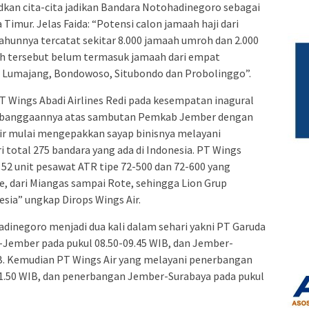
kan cita-cita jadikan Bandara Notohadinegoro sebagai
Timur. Jelas Faida: “Potensi calon jamaah haji dari
ahunnya tercatat sekitar 8.000 jamaah umroh dan 2.000
lah tersebut belum termasuk jamaah dari empat
ri Lumajang, Bondowoso, Situbondo dan Probolinggo”.
T Wings Abadi Airlines Redi pada kesempatan inagural
kebanggaannya atas sambutan Pemkab Jember dengan
Air mulai mengepakkan sayap binisnya melayani
 total 275 bandara yang ada di Indonesia. PT Wings
 52 unit pesawat ATR tipe 72-500 dan 72-600 yang
, dari Miangas sampai Rote, sehingga Lion Grup
esia” ungkap Dirops Wings Air.
dinegoro menjadi dua kali dalam sehari yakni PT Garuda
a-Jember pada pukul 08.50-09.45 WIB, dan Jember-
IB. Kemudian PT Wings Air yang melayani penerbangan
1.50 WIB, dan penerbangan Jember-Surabaya pada pukul