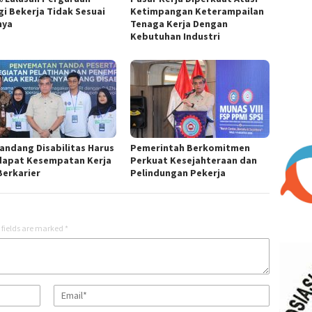
gi Bekerja Tidak Sesuai
Ketimpangan Keterampailan
nya
Tenaga Kerja Dengan
Kebutuhan Industri
andang Disabilitas Harus
Pemerintah Berkomitmen
apat Kesempatan Kerja
Perkuat Kesejahteraan dan
Berkarier
Pelindungan Pekerja
 fields are marked
*