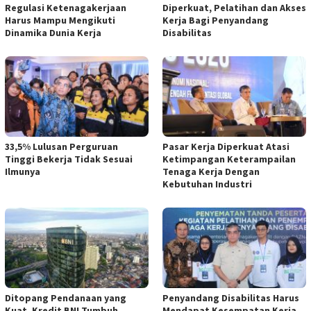
Regulasi Ketenagakerjaan
Diperkuat, Pelatihan dan Akses
Harus Mampu Mengikuti
Kerja Bagi Penyandang
Dinamika Dunia Kerja
Disabilitas
33,5% Lulusan Perguruan
Pasar Kerja Diperkuat Atasi
Tinggi Bekerja Tidak Sesuai
Ketimpangan Keterampailan
Ilmunya
Tenaga Kerja Dengan
Kebutuhan Industri
Ditopang Pendanaan yang
Penyandang Disabilitas Harus
Kuat, Kredit BNI Tumbuh
Mendapat Kesempatan Kerja