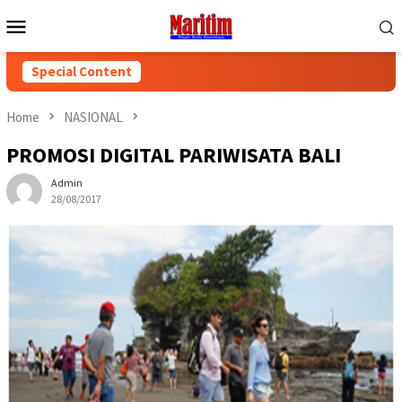
Skip
Mobile
to
Menu
content
Special Content
Home
NASIONAL
PROMOSI DIGITAL PARIWISATA BALI
Admin
28/08/2017