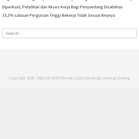
Diperkuat, Pelatihan dan Akses Kerja Bagi Penyandang Disabilitas
33,5% Lulusan Perguruan Tinggi Bekerja Tidak Sesuai Ilmunya
Search
for:
Copyright 2020- TABLOID MARITIM Hak Cipta Dilindungi Undang-Undang