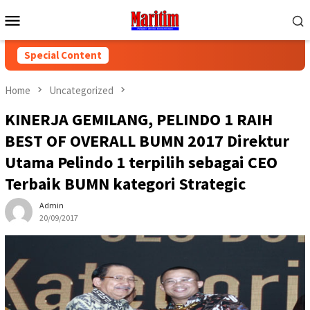
Skip
Mobile
to
Menu
content
Special Content
Home
Uncategorized
KINERJA GEMILANG, PELINDO 1 RAIH
BEST OF OVERALL BUMN 2017 Direktur
Utama Pelindo 1 terpilih sebagai CEO
Terbaik BUMN kategori Strategic
Admin
20/09/2017