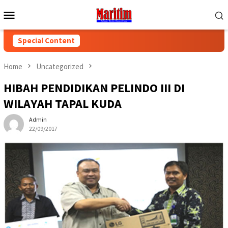
Skip
Mobile
to
Menu
content
Special Content
Home
Uncategorized
HIBAH PENDIDIKAN PELINDO III DI
WILAYAH TAPAL KUDA
Admin
22/09/2017