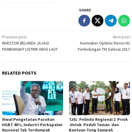
SHARE
Post
Previous post
Next post
INVESTOR BELANDA JAJAGI
Kemnaker Optimis Revisi UU
navigation
PEMBANGKIT LISTRIK ARUS LAUT
Perlindungan TKI Selesai 2017
RELATED POSTS
Ihwal Pengetatan Pasokan
TJSL Pelindo Regional 2 Priok
HGBT 48%, Industri Perkapalan
Untuk Peduli Taman dan
Nasional Tak Terdampak
Bantuan Tong Sampah