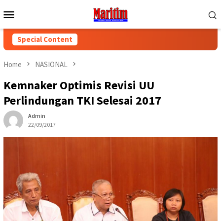
Skip
Mobile
to
Menu
content
Special Content
Home
NASIONAL
Kemnaker Optimis Revisi UU
Perlindungan TKI Selesai 2017
Admin
22/09/2017