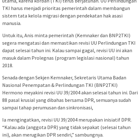
utama, karena korban (TKI) terus berjatuhan. UU Perlindungan
TKI harus menjadi prioritas pemerintah dalam membangun
sistem tata kelola migrasi dengan pendekatan hak asasi
manusia.
Untuk itu, Anis minta pemerintah (Kemnaker dan BNP2TKI)
segera mengatasi dan memastikan revisi UU Perlindungan TKI
dapat selesai tahun ini. Kalau sampai gagal, revisi UU ini akan
masuk dalam Prolegnas (program legislasi nasional) tahun
2018.
Senada dengan Sekjen Kemnaker, Sekretaris Utama Badan
Nasional Penempatan & Perlindungan TKI (BNP2TKI)
Hermono meyakini revisi UU 39/2004 akan selesai tahun ini. Dari
88 pasal krusial yang dibahas bersama DPR, semuanya sudah
sampai tahap perumusan dan sinkronisasi,
Ia mengingatkan, revisi UU 39/2004 merupakan inisiatif DPR.
“Kalau ada (anggota DPR) yang tidak sepakat (selesai tahun
ini), akan merugikan DPR sendiri,” sambungnya.