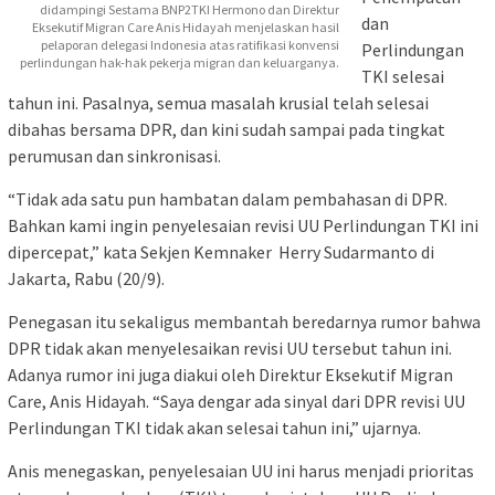
didampingi Sestama BNP2TKI Hermono dan Direktur
dan
Eksekutif Migran Care Anis Hidayah menjelaskan hasil
pelaporan delegasi Indonesia atas ratifikasi konvensi
Perlindungan
perlindungan hak-hak pekerja migran dan keluarganya.
TKI selesai
tahun ini. Pasalnya, semua masalah krusial telah selesai
dibahas bersama DPR, dan kini sudah sampai pada tingkat
perumusan dan sinkronisasi.
“Tidak ada satu pun hambatan dalam pembahasan di DPR.
Bahkan kami ingin penyelesaian revisi UU Perlindungan TKI ini
dipercepat,” kata Sekjen Kemnaker Herry Sudarmanto di
Jakarta, Rabu (20/9).
Penegasan itu sekaligus membantah beredarnya rumor bahwa
DPR tidak akan menyelesaikan revisi UU tersebut tahun ini.
Adanya rumor ini juga diakui oleh Direktur Eksekutif Migran
Care, Anis Hidayah. “Saya dengar ada sinyal dari DPR revisi UU
Perlindungan TKI tidak akan selesai tahun ini,” ujarnya.
Anis menegaskan, penyelesaian UU ini harus menjadi prioritas