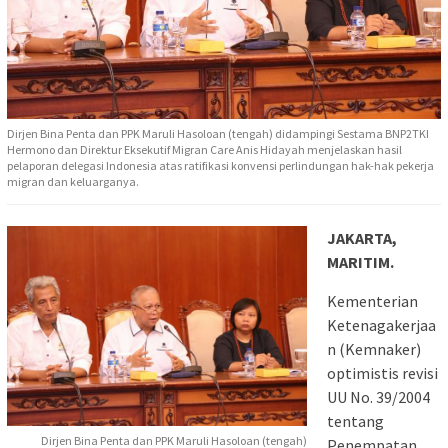
Dirjen Bina Penta dan PPK Maruli Hasoloan (tengah) didampingi Sestama BNP2TKI
Hermono dan Direktur Eksekutif Migran Care Anis Hidayah menjelaskan hasil
pelaporan delegasi Indonesia atas ratifikasi konvensi perlindungan hak-hak pekerja
migran dan keluarganya.
JAKARTA,
MARITIM.
Kementerian
Ketenagakerjaa
n (Kemnaker)
optimistis revisi
UU No. 39/2004
tentang
Dirjen Bina Penta dan PPK Maruli Hasoloan (tengah)
Penempatan