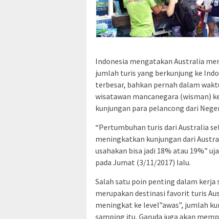
Indonesia mengatakan Australia mer
jumlah turis yang berkunjung ke Ind
terbesar, bahkan pernah dalam wakt
wisatawan mancanegara (wisman) ke 
kunjungan para pelancong dari Neger
“Pertumbuhan turis dari Australia se
meningkatkan kunjungan dari Australi
usahakan bisa jadi 18% atau 19%” uj
pada Jumat (3/11/2017) lalu.
Salah satu poin penting dalam kerj
merupakan destinasi favorit turis A
meningkat ke level”awas”, jumlah k
samping itu, Garuda juga akan mempro