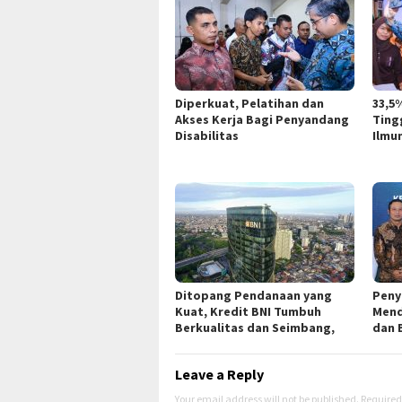
Diperkuat, Pelatihan dan
33,5
Akses Kerja Bagi Penyandang
Ting
Disabilitas
Ilmu
Ditopang Pendanaan yang
Peny
Kuat, Kredit BNI Tumbuh
Mend
Berkualitas dan Seimbang,
dan 
Leave a Reply
Your email address will not be published.
Required