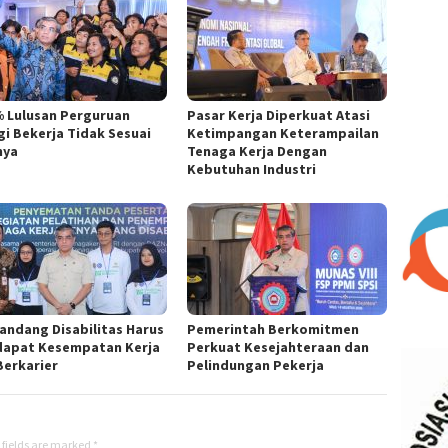
% Lulusan Perguruan
Pasar Kerja Diperkuat Atasi
gi Bekerja Tidak Sesuai
Ketimpangan Keterampailan
nya
Tenaga Kerja Dengan
Kebutuhan Industri
andang Disabilitas Harus
Pemerintah Berkomitmen
apat Kesempatan Kerja
Perkuat Kesejahteraan dan
Berkarier
Pelindungan Pekerja
 fields are marked
*