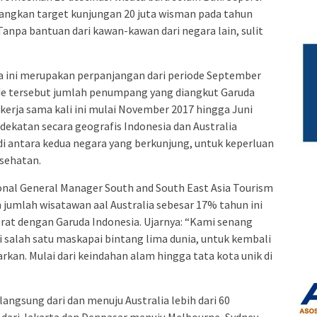
angkan target kunjungan 20 juta wisman pada tahun
“Tanpa bantuan dari kawan-kawan dari negara lain, sulit
a ini merupakan perpanjangan dari periode September
ode tersebut jumlah penumpang yang diangkut Garuda
kerja sama kali ini mulai November 2017 hingga Juni
dekatan secara geografis Indonesia dan Australia
 antara kedua negara yang berkunjung, untuk keperluan
esehatan.
onal General Manager South and South East Asia Tourism
jumlah wisatawan aal Australia sebesar 17% tahun ini
erat dengan Garuda Indonesia. Ujarnya: “Kami senang
 salah satu maskapai bintang lima dunia, untuk kembali
kan. Mulai dari keindahan alam hingga tata kota unik di
angsung dari dan menuju Australia lebih dari 60
dari Jakarta dan Denpasar menuju Melbourne, Sydney,