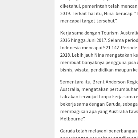
diketahui, pemerintah telah mencan
2019. Terkait hal itu, Nina berucap: 
mencapai target tersebut”.
Kerja sama dengan Tourism Australi
2016 hingga Juni 2017. Selama peri
Indonesia mencapai 521.142. Periode 
2018. Lebih jauh Nina mengatakan ke
membuat banyaknya pengguna jasa di
bisnis, wisata, pendidikan maupun k
Sementara itu, Brent Anderson Regi
Australia, mengatakan pertumbuhan 
tak akan terwujud tanpa kerja sama 
bekerja sama dengan Garuda, sebagai
membagikan apa yang Australia tawar
Melbourne”.
Garuda telah melayani penerbangan l
penerbangan per pekan yangdilayani 