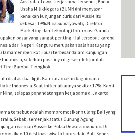
Australia. Lewat kerja sama tersebut, Badan
Usaha MilikNegara (BUMN)ini menyasar
kenaikan kunjungan turis dari Aussie itu
sebesar 19%.Nina Sulistyowati, Direktur
Marketing dan Teknologi Informasi Garuda
upakan pasar yang sangat penting. Hal tersebut karena
onesia dari Negeri Kanguru merupakan salah satu yang
u lamamemberi kotribusi terbesar dalam kunjungan
Indonesia, sebelum posisinya digeser oleh jumlah
i Tirai Bambu, Tiongkok.
lalu di atas dua digit. Kami utamakan bagaimana
a ke Indonesia. Saat ini kenaikannya sekitar 17%. Kami
ar Nina, selepas penandatangan kerja sama di Jakarta
a sama tersebut adalah mempromosikann ulang Bali yang
ustralia. Sebab, semenjak status Gunung Agung
unjungan wisman Aussie ke Pulau Dewata menurun. Di
mosikan 10 destinasi wisata baru selain Bali. Seperti