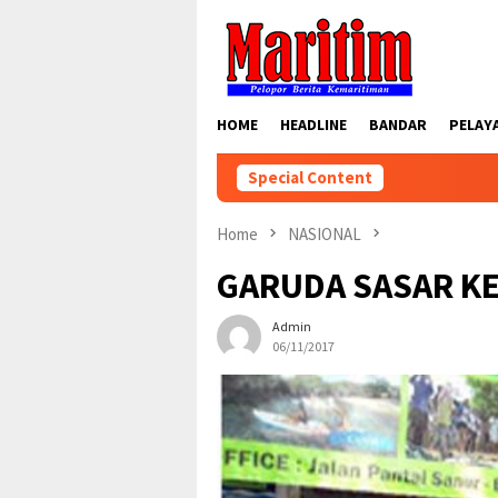
Skip
to
content
HOME
HEADLINE
BANDAR
PELAY
Special Content
Home
NASIONAL
GARUDA SASAR KE
Admin
06/11/2017