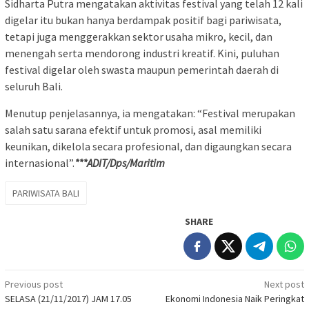
Sidharta Putra mengatakan aktivitas festival yang telah 12 kali
digelar itu bukan hanya berdampak positif bagi pariwisata,
tetapi juga menggerakkan sektor usaha mikro, kecil, dan
menengah serta mendorong industri kreatif. Kini, puluhan
festival digelar oleh swasta maupun pemerintah daerah di
seluruh Bali.
Menutup penjelasannya, ia mengatakan: “Festival merupakan
salah satu sarana efektif untuk promosi, asal memiliki
keunikan, dikelola secara profesional, dan digaungkan secara
internasional”.
***ADIT/Dps/Maritim
PARIWISATA BALI
SHARE
Post
Previous post
Next post
SELASA (21/11/2017) JAM 17.05
Ekonomi Indonesia Naik Peringkat
navigation