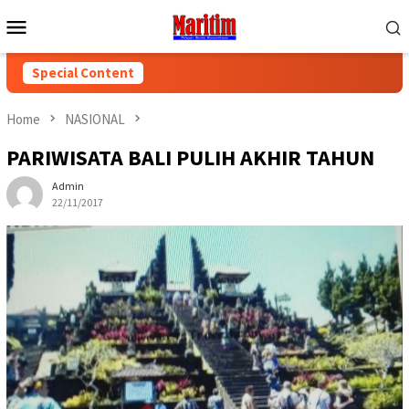
Skip
Mobile
to
Menu
content
Special Content
Home
NASIONAL
PARIWISATA BALI PULIH AKHIR TAHUN
Admin
22/11/2017