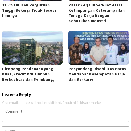
33,5% Lulusan Perguruan
Pasar Kerja Diperkuat Atasi
Tinggi Bekerja Tidak Sesuai
Ketimpangan Keterampailan
Ilmunya
Tenaga Kerja Dengan
Kebutuhan Industri
Ditopang Pendanaan yang
Penyandang Disabilitas Harus
Kuat, Kredit BNI Tumbuh
Mendapat Kesempatan Kerja
Berkualitas dan Seimbang,
dan Berkarier
Leave a Reply
Your email address will not be published.
Required fields are marked
*