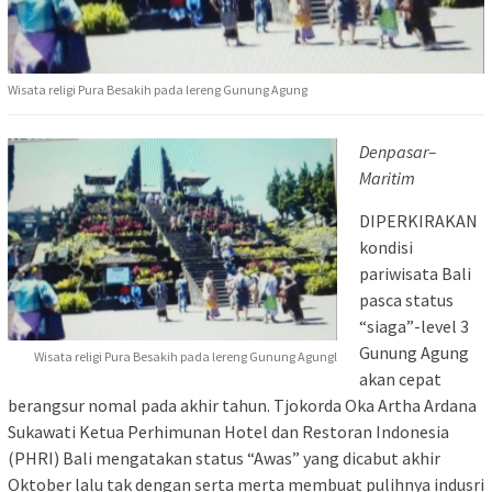
Wisata religi Pura Besakih pada lereng Gunung Agung
Denpasar–
Maritim
DIPERKIRAKAN
kondisi
pariwisata Bali
pasca status
“siaga”-level 3
Gunung Agung
Wisata religi Pura Besakih pada lereng Gunung Agungl
akan cepat
berangsur nomal pada akhir tahun. Tjokorda Oka Artha Ardana
Sukawati Ketua Perhimunan Hotel dan Restoran Indonesia
(PHRI) Bali mengatakan status “Awas” yang dicabut akhir
Oktober lalu tak dengan serta merta membuat pulihnya indusri