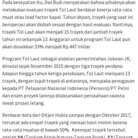
Pada kesepatan itu, Dwi Budi menyatakan bahwa pihaknya akan
melakukan evaluasi trayek Tol Laut berdasar kinerja rata-rata
muat atau load factor kapal. Tahun depan, trayek yang saat ini
beroperasi akan diubah sesuai dengan hasil evaluasi. Nantinya,
trayek Tol Laut akan menjadi 15 trayek dari jumlah trayek
tahun ini sebanyak 13. Anggaran untuk program Tol Laut pun
akan dinaikkan 33% menjadi Rp.447 miliar
Program Tol Laut sebagai andalan pemerintahan Jokowi-JK,
dimulai sejak November 2015 dengan tiga trayek perdana.
Adapun hingga tahun ketiga pelaksaan, Tol Laut melayani 13
trayek, dengan tujuh trayek di antaranya, merupaka penugasan
kepada PT Pelayaran Nasional Indonesia (Persero)/PT Pelni
dan enam proyek lainnya dilaksanakan perusahaan swasta
lewat proses lelang.
Berdasar data dari Ditjen Hubla sampai dengan Oktober 2017,
tercatat ada empat trayek yang menuai hasil minim karena
rata-rata muatan di bawah 50%. Keempat trayek tersebut
adalah
T6
(Tanjung Priok-Natuna-Tanjung Priok),
T7
(Tanjung