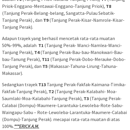
Priok-Enggano-Mentawai-Enggano-Tanjung Priok),
T8
(Tanjung Perak-Belang-belang, Sangatta-Pulau Sebatik-
Tanjung Perak) , dan
T9
(Tanjung Perak-Kisar-Namrole-Kisar-
Tanjung Perak).
Adapun trayek yang berhasil mencetak rata-rata muatan
50%-99%, adalah
T1
(Tanjung Perak- Wanci-Namlea-Wanci-
Tanjung Perak),
T4
(Tanjung Perak-Bau-bau-Manokwari-Bau-
bau-Tanung Perak),
T11
(Tanjung Perak-Dobo-Merauke-Dobo-
Tanjung Perak), dan
T5
(Makassar-Tahuna-Lirung-Tahuna-
Makassar).
Sedangkan trayek
T13
Tanjung Perak-Fakfak-Kaimana-Timika-
Fakfak-Tanjung Perak),
T2
(Tanjung Perak-Kalabahi- Moa-
Saumlaki-Moa-Kalabahi-Tanjung Perak),
T3
(Tanjung Perak-
Calabai (Dompu)-Maumere-Larantuka-Lewoleba-Rote-Sabu-
Waingapu-Sabu – Rote-Lewoleba-Larantuka-Maumere-Calabai
(Dompu)-Tanjung Perak). mecapai rata-rata muatan di atas
100%.
***ERICK A.M.