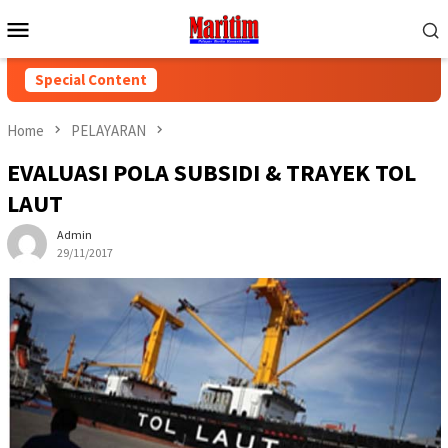
Skip
Mobile
to
Menu
content
Special Content
Home
PELAYARAN
EVALUASI POLA SUBSIDI & TRAYEK TOL
LAUT
Admin
29/11/2017