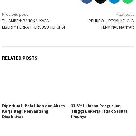
Post
Previous post
Next post
TULAMBEN: BANGKAI KAPAL
PELINDO III RESMI KELOLA
navigation
LIBERTY PERNAH TERGUSUR ERUPSI
TERMINAL MANYAR
RELATED POSTS
Diperkuat, Pelatihan dan Akses
33,5% Lulusan Perguruan
Kerja Bagi Penyandang
Tinggi Bekerja Tidak Sesuai
Disabilitas
Ilmunya