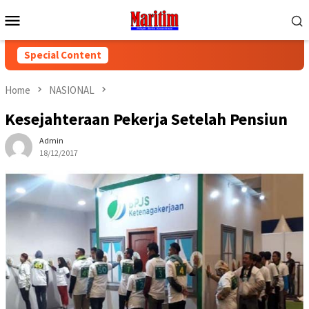
Skip
Mobile
to
Menu
content
Special Content
Home
NASIONAL
Kesejahteraan Pekerja Setelah Pensiun
Admin
18/12/2017