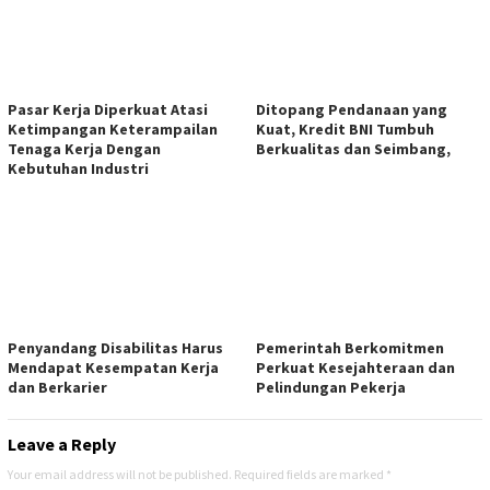
Pasar Kerja Diperkuat Atasi
Ditopang Pendanaan yang
Ketimpangan Keterampailan
Kuat, Kredit BNI Tumbuh
Tenaga Kerja Dengan
Berkualitas dan Seimbang,
Kebutuhan Industri
Penyandang Disabilitas Harus
Pemerintah Berkomitmen
Mendapat Kesempatan Kerja
Perkuat Kesejahteraan dan
dan Berkarier
Pelindungan Pekerja
Leave a Reply
Your email address will not be published.
Required fields are marked
*