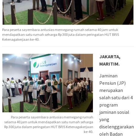
Para peserta sayembara antusias memegang rumah selama 40 jam untuk
mendapatkan satu rumah seharga Rp 300 juta dalam peringatan HUT BPJS
Ketenagakerjaan ke-40.
JAKARTA,
MARITIM.
Jaminan
Pensiun (JP)
merupakan
salah satu dari 4
program
jaminan sosial
Para peserta sayembara antusias memegang rumah
yang
selama 40 jam untuk mendapatkan satu rumah seharga
diselenggarakan
Rp 300 juta dalam peringatan HUT BPJS Ketenagakerjaan
ke-40.
oleh Badan