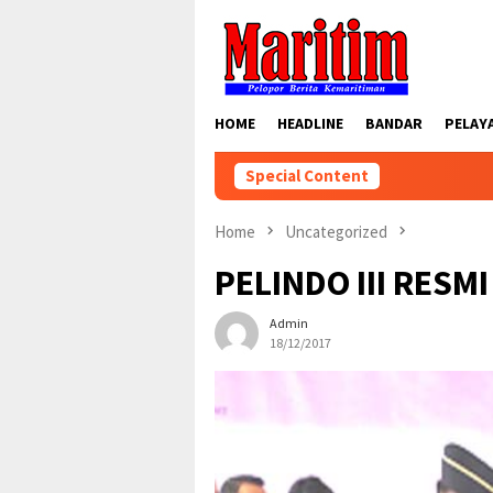
Skip
to
content
HOME
HEADLINE
BANDAR
PELAY
Special Content
Home
Uncategorized
PELINDO III RESM
Admin
18/12/2017