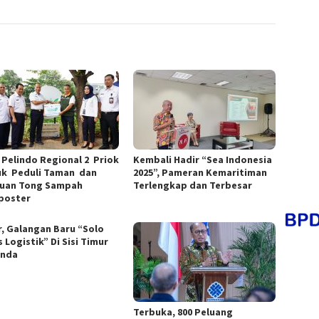
 Pelindo Regional 2 Priok
Kembali Hadir “Sea Indonesia
k Peduli Taman dan
2025”, Pameran Kemaritiman
uan Tong Sampah
Terlengkap dan Terbesar
poster
r, Galangan Baru “Solo
 Logistik” Di Sisi Timur
unda
Terbuka, 800 Peluang