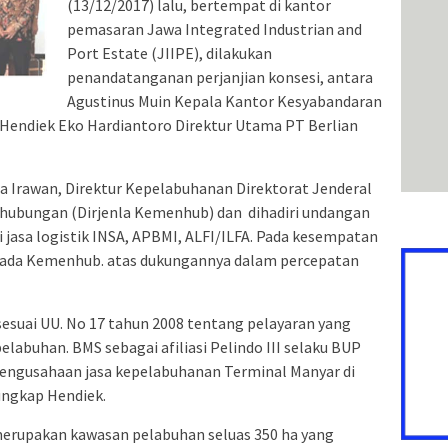
(13/12/2017) lalu, bertempat di kantor
pemasaran Jawa Integrated Industrian and
Port Estate (JIIPE), dilakukan
penandatanganan perjanjian konsesi, antara
Agustinus Muin Kepala Kantor Kesyabandaran
 Hendiek Eko Hardiantoro Direktur Utama PT Berlian
 Irawan, Direktur Kepelabuhanan Direktorat Jenderal
hubungan (Dirjenla Kemenhub) dan dihadiri undangan
si jasa logistik INSA, APBMI, ALFI/ILFA. Pada kesempatan
epada Kemenhub. atas dukungannya dalam percepatan
 sesuai UU. No 17 tahun 2008 tentang pelayaran yang
labuhan. BMS sebagai afiliasi Pelindo III selaku BUP
pengusahaan jasa kepelabuhanan Terminal Manyar di
ungkap Hendiek.
erupakan kawasan pelabuhan seluas 350 ha yang