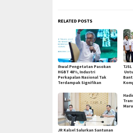
navigation
RELATED POSTS
Ihwal Pengetatan Pasokan
TJSL
HGBT 48%, Industri
Untu
Perkapalan Nasional Tak
Bant
Terdampak Signifikan
Kom
Hadi
Trans
Mar
JR Kalsel Salurkan Santunan