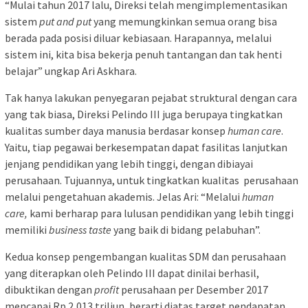
“Mulai tahun 2017 lalu, Direksi telah mengimplementasikan
sistem
put and
put
yang memungkinkan semua orang bisa
berada pada posisi diluar kebiasaan. Harapannya, melalui
sistem ini, kita bisa bekerja penuh tantangan dan tak henti
belajar” ungkap Ari Askhara.
Tak hanya lakukan penyegaran pejabat struktural dengan cara
yang tak biasa, Direksi Pelindo III juga berupaya tingkatkan
kualitas sumber daya manusia berdasar konsep
human care
.
Yaitu, tiap pegawai berkesempatan dapat fasilitas lanjutkan
jenjang pendidikan yang lebih tinggi, dengan dibiayai
perusahaan. Tujuannya, untuk tingkatkan kualitas perusahaan
melalui pengetahuan akademis. Jelas Ari: “Melalui
human
care,
kami berharap para lulusan pendidikan yang lebih tinggi
memiliki
business taste
yang baik di bidang pelabuhan”.
Kedua konsep pengembangan kualitas SDM dan perusahaan
yang diterapkan oleh Pelindo III dapat dinilai berhasil,
dibuktikan dengan
profit
perusahaan per Desember 2017
mencapai Rp.2,013 triliun, berarti diatas target pendapatan