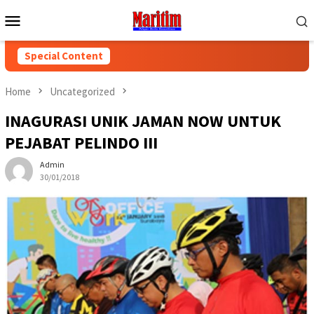
Skip
Mobile
to
Menu
content
Special Content
Home
Uncategorized
INAGURASI UNIK JAMAN NOW UNTUK
PEJABAT PELINDO III
Admin
30/01/2018