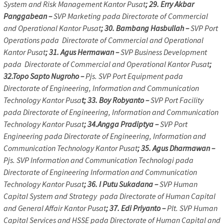
System and Risk Management Kantor Pusat
; 29. Erry Akbar
Panggabean –
SVP Marketing pada Directorate of Commercial
and Operational Kantor Pusat
; 30. Bambang Hasbullah –
SVP Port
Operations pada Directorate of Commercial and Operational
Kantor Pusat
; 31. Agus Hermawan –
SVP Business Development
pada Directorate of Commercial and Operational Kantor Pusat
;
32.Topo Sapto Nugroho –
Pjs. SVP Port Equipment pada
Directorate of Engineering, Information and Communication
Technology Kantor Pusa
t; 33. Boy Robyanto –
SVP Port Facility
pada Directorate of Engineering, Information and Communication
Technology Kantor Pusat
; 34.Angga Pradiptya –
SVP Port
Engineering pada Directorate of Engineering, Information and
Communication Technology Kantor Pusat
; 35. Agus Dharmawan –
Pjs. SVP Information and Communication Technologi pada
Directorate of Engineering Information and Communication
Technology Kantor Pusat
; 36. I Putu Sukadana –
SVP Human
Capital System and Strategy pada Directorate of Human Capital
and General Affair Kantor Pusat
; 37. Edi Priyanto –
Plt. SVP Human
Capital Services and HSSE pada Directorate of Human Capital and