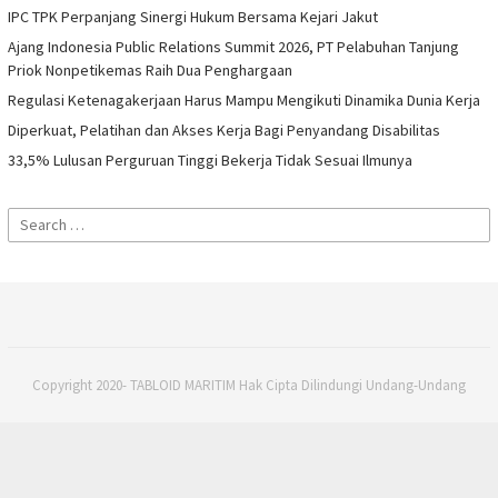
IPC TPK Perpanjang Sinergi Hukum Bersama Kejari Jakut
Ajang Indonesia Public Relations Summit 2026, PT Pelabuhan Tanjung
Priok Nonpetikemas Raih Dua Penghargaan
Regulasi Ketenagakerjaan Harus Mampu Mengikuti Dinamika Dunia Kerja
Diperkuat, Pelatihan dan Akses Kerja Bagi Penyandang Disabilitas
33,5% Lulusan Perguruan Tinggi Bekerja Tidak Sesuai Ilmunya
Search
for:
Copyright 2020- TABLOID MARITIM Hak Cipta Dilindungi Undang-Undang