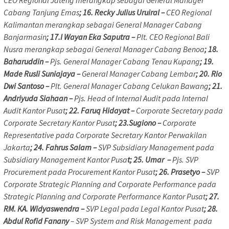
CEO Regional Jateng merangkap sebagai General Manager
Cabang Tanjung Emas
; 16. Recky Julius Uruiral –
CEO Regional
Kalimantan merangkap sebagai General Manager Cabang
Banjarmasin
; 17.I Wayan Eka Saputra –
Plt. CEO Regional Bali
Nusra merangkap sebagai General Manager Cabang Benoa
; 18.
Baharuddin –
Pjs. General Manager Cabang Tenau Kupang
; 19.
Made Rusli Suniajaya –
General Manager Cabang Lembar
; 20. Rio
Dwi Santoso –
Plt. General Manager Cabang Celukan Bawang
; 21.
Andriyuda Siahaan –
Pjs. Head of Internal Audit pada Internal
Audit Kantor Pusat
; 22. Faruq Hidayat –
Corporate Secretary pada
Corporate Secretary Kantor Pusat
; 23.Sugiono –
Corporate
Representative pada Corporate Secretary Kantor Perwakilan
Jakarta
; 24. Fahrus Salam –
SVP Subsidiary Management pada
Subsidiary Management Kantor Pusa
t; 25. Umar –
Pjs. SVP
Procurement pada Procurement Kantor Pusat
; 26. Prasetyo –
SVP
Corporate Strategic Planning and Corporate Performance pada
Strategic Planning and Corporate Performance Kantor Pusat
; 27.
RM. KA. Widyaswendra –
SVP Legal pada Legal Kantor Pusat
; 28.
Abdul Rofid Fanany
– SVP System and Risk Management pada