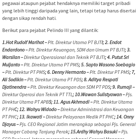
pegawai ataupun pejabat hendaknya memiliki target pribadi
yang lebih tinggi daripada yang lain, tetapi tetap harus disertai
dengan sikap rendah hati.
Berikut para pejabat Pelindo III yang dilantik:
1.Hot Rudolf Marihot –
Plt. Direktur Utama PT BJT
I; 2. Endot
Endardono –
Plt. Direktur Keuangan, SDM dan Umum PT BJTI
; 3.
Warsilan –
Direktur Operasional dan Teknik PT BJTI
; 4. Putut Sri
Muljanto –
Plt. Direktur Utama PT PMS
; 5. Sapto Wasono Soebagio
–
Plt. Direktur PT PMS
; 6. Denny Hermanto –
Plt. Direktur PT PMS
; 7,
Ali Sodikin –
Plt. Direktur Utama PT PDS
; 8. Aditya Respati
Djatinendra –
Plt. Direktur Keuangan dan SDM PT PDS
; 9. Rumaji –
Direktur Operasi dan Teknik PT TTL
; 10.Wawan Sulistyawan –
Pjs.
Direktur Utama PT APB
S; 11. Agus Akhmadi –
Plt. Direktur Utama
PT PH
C; 12. Wahyu Widodo –
Direktur Administrasi dan Keuangan
PT PHC
; 13. Ikawati –
Direktur Pelayanan Medik PT PHC
; 14. Onny
Djayus –
Pjs. CEO Regional Jatim merangkap sebagai Pjs. General
Manager Cabang Tanjung Perak
; 15.Ardhy Wahyu Basuki –
Pjs.