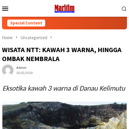
Skip
Mobile
to
Menu
content
Special Content
Home
Uncategorized
WISATA NTT: KAWAH 3 WARNA, HINGGA
OMBAK NEMBRALA
Admin
03/02/2018