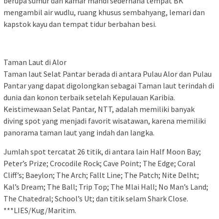
berupa sumur dan kamar mandi sederhana tempat BK
mengambil air wudlu, ruang khusus sembahyang, lemari dan
kapstok kayu dan tempat tidur berbahan besi.
Taman Laut di Alor
Taman laut Selat Pantar berada di antara Pulau Alor dan Pulau
Pantar yang dapat digolongkan sebagai Taman laut terindah di
dunia dan konon terbaik setelah Kepulauan Karibia.
Keistimewaan Selat Pantar, NTT, adalah memiliki banyak
diving spot yang menjadi favorit wisatawan, karena memiliki
panorama taman laut yang indah dan langka.
Jumlah spot tercatat 26 titik, di antara lain Half Moon Bay;
Peter’s Prize; Crocodile Rock; Cave Point; The Edge; Coral
Cliff’s; Baeylon; The Arch; Fallt Line; The Patch; Nite Delht;
Kal’s Dream; The Ball; Trip Top; The Mlai Hall; No Man’s Land;
The Chatedral; School’s Ut; dan titik selam Shark Close.
***LIES/Kug/Maritim.