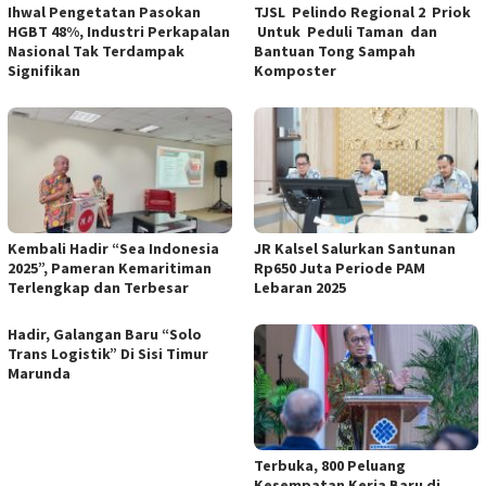
Ihwal Pengetatan Pasokan
TJSL Pelindo Regional 2 Priok
HGBT 48%, Industri Perkapalan
Untuk Peduli Taman dan
Nasional Tak Terdampak
Bantuan Tong Sampah
Signifikan
Komposter
Kembali Hadir “Sea Indonesia
JR Kalsel Salurkan Santunan
2025”, Pameran Kemaritiman
Rp650 Juta Periode PAM
Terlengkap dan Terbesar
Lebaran 2025
Hadir, Galangan Baru “Solo
Trans Logistik” Di Sisi Timur
Marunda
Terbuka, 800 Peluang
Kesempatan Kerja Baru di