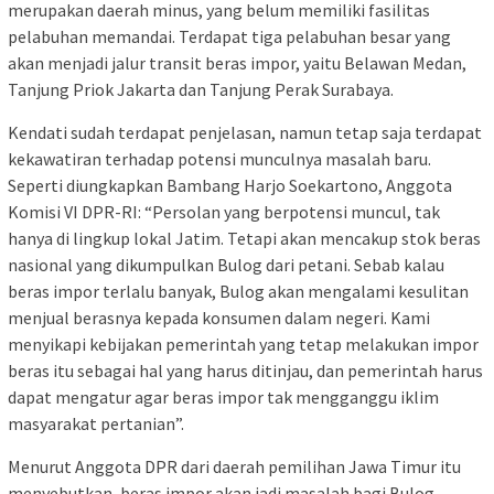
merupakan daerah minus, yang belum memiliki fasilitas
pelabuhan memandai. Terdapat tiga pelabuhan besar yang
akan menjadi jalur transit beras impor, yaitu Belawan Medan,
Tanjung Priok Jakarta dan Tanjung Perak Surabaya.
Kendati sudah terdapat penjelasan, namun tetap saja terdapat
kekawatiran terhadap potensi munculnya masalah baru.
Seperti diungkapkan Bambang Harjo Soekartono, Anggota
Komisi VI DPR-RI: “Persolan yang berpotensi muncul, tak
hanya di lingkup lokal Jatim. Tetapi akan mencakup stok beras
nasional yang dikumpulkan Bulog dari petani. Sebab kalau
beras impor terlalu banyak, Bulog akan mengalami kesulitan
menjual berasnya kepada konsumen dalam negeri. Kami
menyikapi kebijakan pemerintah yang tetap melakukan impor
beras itu sebagai hal yang harus ditinjau, dan pemerintah harus
dapat mengatur agar beras impor tak mengganggu iklim
masyarakat pertanian”.
Menurut Anggota DPR dari daerah pemilihan Jawa Timur itu
menyebutkan, beras impor akan jadi masalah bagi Bulog