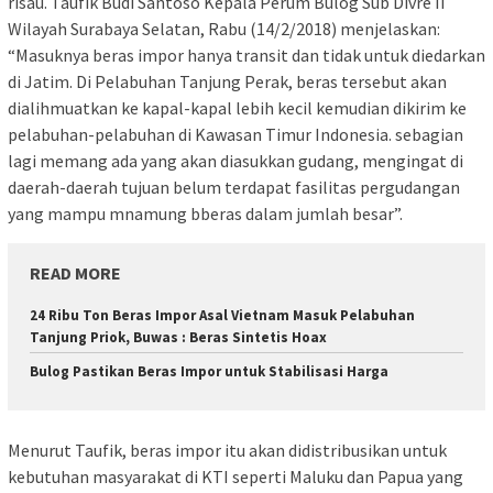
risau. Taufik Budi Santoso Kepala Perum Bulog Sub Divre II
Wilayah Surabaya Selatan, Rabu (14/2/2018) menjelaskan:
“Masuknya beras impor hanya transit dan tidak untuk diedarkan
di Jatim. Di Pelabuhan Tanjung Perak, beras tersebut akan
dialihmuatkan ke kapal-kapal lebih kecil kemudian dikirim ke
pelabuhan-pelabuhan di Kawasan Timur Indonesia. sebagian
lagi memang ada yang akan diasukkan gudang, mengingat di
daerah-daerah tujuan belum terdapat fasilitas pergudangan
yang mampu mnamung bberas dalam jumlah besar”.
READ MORE
24 Ribu Ton Beras Impor Asal Vietnam Masuk Pelabuhan
Tanjung Priok, Buwas : Beras Sintetis Hoax
Bulog Pastikan Beras Impor untuk Stabilisasi Harga
Menurut Taufik, beras impor itu akan didistribusikan untuk
kebutuhan masyarakat di KTI seperti Maluku dan Papua yang