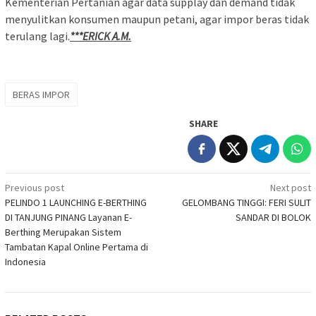
Kementerian Pertanian agar data supplay dan demand tidak
menyulitkan konsumen maupun petani, agar impor beras tidak
terulang lagi.
***ERICK A.M.
BERAS IMPOR
SHARE
Post
Previous post
Next post
PELINDO 1 LAUNCHING E-BERTHING
GELOMBANG TINGGI: FERI SULIT
navigation
DI TANJUNG PINANG Layanan E-
SANDAR DI BOLOK
Berthing Merupakan Sistem
Tambatan Kapal Online Pertama di
Indonesia