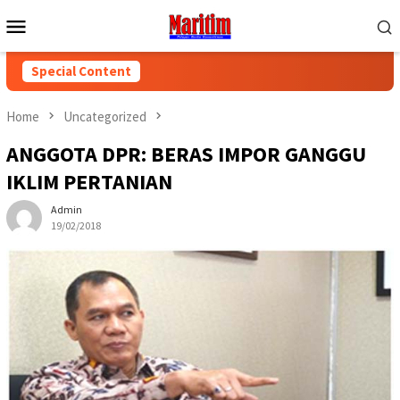
Skip
Mobile
to
Menu
content
Special Content
Home
Uncategorized
ANGGOTA DPR: BERAS IMPOR GANGGU
IKLIM PERTANIAN
Admin
19/02/2018