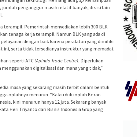
erkembangan teknologi. Memang ada
gap
kemampuan
i, jumlah penganggur masih relatif banyak, di sisi lain
l.
a terampil. Pemerintah menyediakan lebih 300 BLK
akan tenaga kerja terampil. Namun BLK yang ada di
elayanan dengan baik karena peralatan yang dimiliki
t ini, serta tidak tersedianya instruktur yang memadai.
ihan seperti ATC
(Apindo Trade Centre).
Diperlukan
h menggunakan digitalisasi dan mana yang tidak,”
edia masa yang sekarang masih terbit dalam bentuk
ngga oplahnya menurun. “Kalau dulu oplah Koran
onesia, kini menurun hanya 12 juta. Sekarang banyak
 kata Heri Triyanto dari Bisnis Indonesia Grup yang