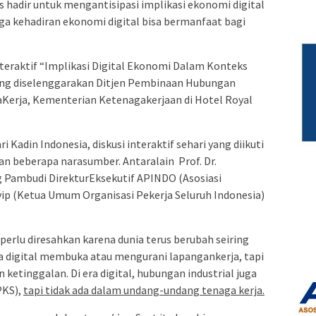
s hadir untuk mengantisipasi implikasi ekonomi digital
gga kehadiran ekonomi digital bisa bermanfaat bagi
nteraktif “Implikasi Digital Ekonomi Dalam Konteks
yang diselenggarakan Ditjen Pembinaan Hubungan
aKerja, Kementerian Ketenagakerjaan di Hotel Royal
Kadin Indonesia, diskusi interaktif sehari yang diikuti
an beberapa narasumber. Antaralain Prof. Dr.
g Pambudi DirekturEksekutif APINDO (Asosiasi
vip (Ketua Umum Organisasi Pekerja Seluruh Indonesia)
k perlu diresahkan karena dunia terus berubah seiring
 digital membuka atau mengurani lapangankerja, tapi
 ketinggalan. Di era digital, hubungan industrial juga
PKS),
tapi tidak ada dalam undang-undang tenaga kerja.