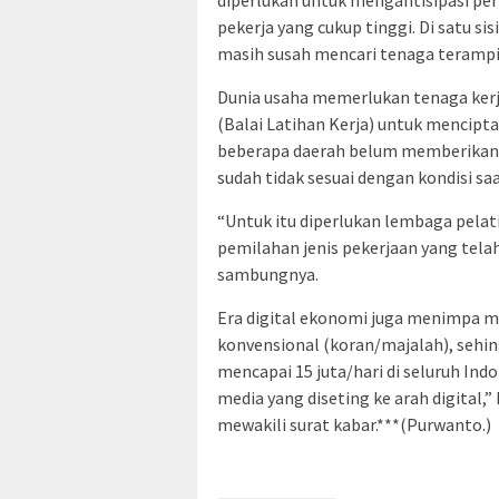
diperlukan untuk mengantisipasi p
pekerja yang cukup tinggi. Di satu sis
masih susah mencari tenaga terampi
Dunia usaha memerlukan tenaga kerj
(Balai Latihan Kerja) untuk mencipt
beberapa daerah belum memberikan p
sudah tidak sesuai dengan kondisi saa
“Untuk itu diperlukan lembaga pelat
pemilahan jenis pekerjaan yang tela
sambungnya.
Era digital ekonomi juga menimpa m
konvensional (koran/majalah), sehi
mencapai 15 juta/hari di seluruh Ind
media yang diseting ke arah digital,”
mewakili surat kabar.***(Purwanto.)