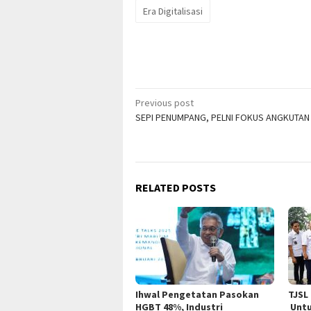
Era Digitalisasi
Post
Previous post
SEPI PENUMPANG, PELNI FOKUS ANGKUTA
navigation
RELATED POSTS
Ihwal Pengetatan Pasokan
TJSL
HGBT 48%, Industri
Untu