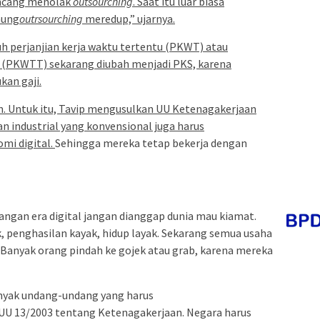
encang menolak
outsourching
. Saat itu luar biasa
gaung
outrsourching
meredup,” ujarnya.
h perjanjian kerja waktu tertentu (PKWT) atau
tu (PKWTT) sekarang diubah menjadi PKS, karena
kan gaji.
. Untuk itu, Tavip mengusulkan UU Ketenagakerjaan
n industrial yang konvensional juga harus
mi digital.
Sehingga mereka tetap bekerja dengan
ngan era digital jangan dianggap dunia mau kiamat.
k, penghasilan kayak, hidup layak. Sekarang semua usaha
. Banyak orang pindah ke gojek atau grab, karena mereka
nyak undang-undang yang harus
UU 13/2003 tentang Ketenagakerjaan. Negara harus