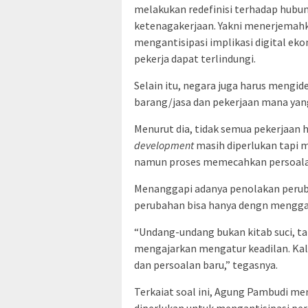
melakukan redefinisi terhadap hubu
ketenagakerjaan. Yakni menerjemahk
mengantisipasi implikasi digital e
pekerja dapat terlindungi.
Selain itu, negara juga harus mengi
barang/jasa dan pekerjaan mana yang
Menurut dia, tidak semua pekerjaan hi
development
masih diperlukan tap
namun proses memecahkan persoala
Menanggapi adanya penolakan perub
perubahan bisa hanya dengn mengga
“Undang-undang bukan kitab suci, 
mengajarkan mengatur keadilan. Kal
dan persoalan baru,” tegasnya.
Terkaiat soal ini, Agung Pambudi m