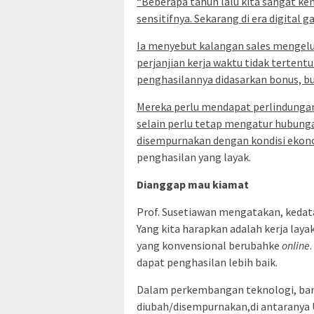
“Beberapa tahun lalu kita sangat k
sensitifnya. Sekarang di era digital 
Ia menyebut kalangan sales mengelu
perjanjian kerja waktu tidak terten
penghasilannya didasarkan bonus, bu
Mereka perlu mendapat perlindungan
selain perlu tetap mengatur hubunga
disempurnakan dengan kondisi ekono
penghasilan yang layak.
Dianggap mau kiamat
Prof. Susetiawan mengatakan, kedata
Yang kita harapkan adalah kerja laya
yang konvensional berubahke
online
dapat penghasilan lebih baik.
Dalam perkembangan teknologi, ba
diubah/disempurnakan,di antaranya 