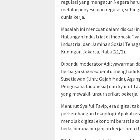
regulasi yang mengatur. Negara haru
melalui penyesuaian regulasi, sehin
dunia kerja.
Masalah ini mencuat dalam diskusi i
Hubungan Industrial di Indonesia” 
Industrial dan Jaminan Sosial Tenag
Kuningan Jakarta, Rabu(21/2).
Dipandu moderator Adityawarman dari 
berbagai
stakeholde
r itu menghadirk
Susetiawan (Univ. Gajah Mada), Agun
Pengusaha Indonesia) dan Syaiful Ta
yang mewakili unsur serikat pekerja.
Menurut Syaiful Tavip, era digital ta
perkembangan teknologi. Apakah era
menolak digital ekonomi berarti akan
beda, berupa perjanjian kerja sama (