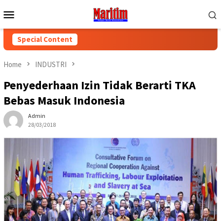
Skip
Mobile
to
Menu
content
Special Content
Home
INDUSTRI
Penyederhaan Izin Tidak Berarti TKA
Bebas Masuk Indonesia
Admin
28/03/2018