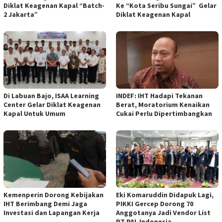
Diklat Keagenan Kapal “Batch-
Ke “Kota Seribu Sungai” Gelar
2 Jakarta”
Diklat Keagenan Kapal
Di Labuan Bajo, ISAA Learning
INDEF: IHT Hadapi Tekanan
Center Gelar Diklat Keagenan
Berat, Moratorium Kenaikan
Kapal Untuk Umum
Cukai Perlu Dipertimbangkan
Kemenperin Dorong Kebijakan
Eki Komaruddin Didapuk Lagi,
IHT Berimbang Demi Jaga
PIKKI Gercep Dorong 70
Investasi dan Lapangan Kerja
Anggotanya Jadi Vendor List
PT PAL Indonesia