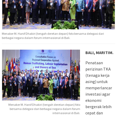
Menaker M. Hanif Dhakiri (tengah deretan depan) foto bersama delegasi dari
berbagai negara dalam forum internasional di Bali.
BALI, MARITIM.
Penataan
perizinan TKA
(tenaga kerja
asing) untuk
memperlancar
investasi agar
ekonomi
Menaker M. Hanif Dhakiri (tengah deretan depan) foto
bergerak lebih
bersama delegasi dari berbagai negara dalam forum
cepat dan
internasional di Bali.