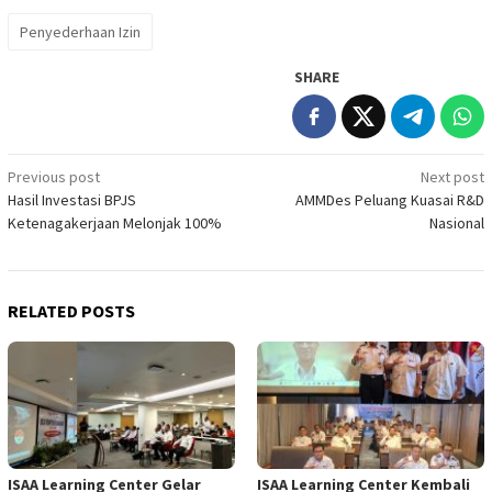
Penyederhaan Izin
SHARE
Post
Previous post
Next post
Hasil Investasi BPJS
AMMDes Peluang Kuasai R&D
navigation
Ketenagakerjaan Melonjak 100%
Nasional
RELATED POSTS
ISAA Learning Center Gelar
ISAA Learning Center Kembali