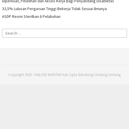
Diperkuat, Pelatihan dan Akses Kerja Bagi Penyandang Disabilitas
33,5% Lulusan Perguruan Tinggi Bekerja Tidak Sesuai Ilmunya
ASDP Resmi Sterilkan 6 Pelabuhan
Search
for:
Copyright 2020- TABLOID MARITIM Hak Cipta Dilindungi Undang-Undang