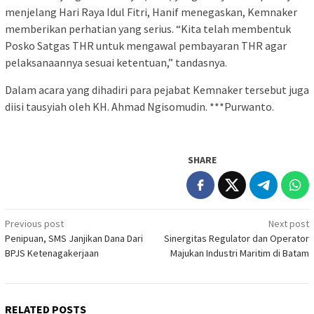
menjelang Hari Raya Idul Fitri, Hanif menegaskan, Kemnaker
memberikan perhatian yang serius. “Kita telah membentuk
Posko Satgas THR untuk mengawal pembayaran THR agar
pelaksanaannya sesuai ketentuan,” tandasnya.
Dalam acara yang dihadiri para pejabat Kemnaker tersebut juga
diisi tausyiah oleh KH. Ahmad Ngisomudin. ***Purwanto.
SHARE
Post
Previous post
Next post
Penipuan, SMS Janjikan Dana Dari
Sinergitas Regulator dan Operator
navigation
BPJS Ketenagakerjaan
Majukan Industri Maritim di Batam
RELATED POSTS