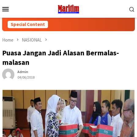
Skip
Mobile
to
Menu
content
Special Content
Home
NASIONAL
Puasa Jangan Jadi Alasan Bermalas-
malasan
Admin
04/06/2018