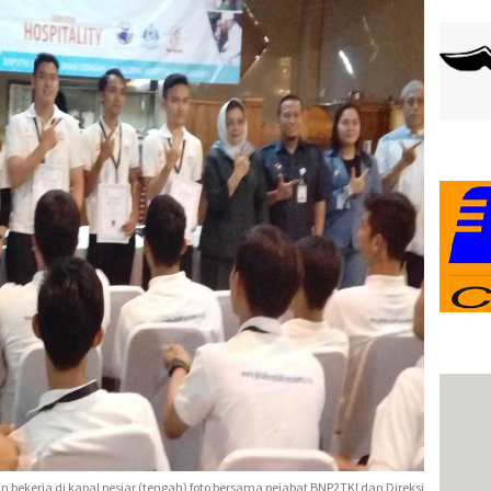
n bekerja di kapal pesiar (tengah) foto bersama pejabat BNP2TKI dan Direksi