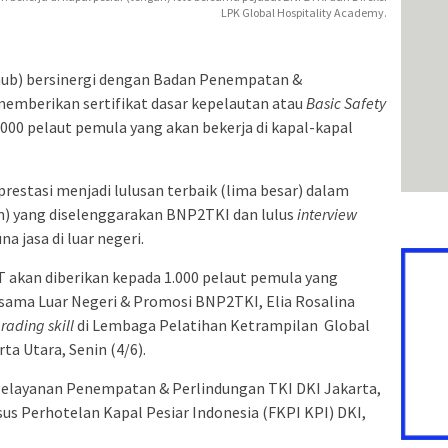
LPK Global Hospitality Academy.
b) bersinergi dengan Badan Penempatan &
emberikan sertifikat dasar kepelautan atau
Basic Safety
.000 pelaut pemula yang akan bekerja di kapal-kapal
rprestasi menjadi lulusan terbaik (lima besar) dalam
n) yang diselenggarakan BNP2TKI dan lulus
interview
a jasa di luar negeri.
T akan diberikan kepada 1.000 pelaut pemula yang
asama Luar Negeri & Promosi BNP2TKI, Elia Rosalina
rading skill
di Lembaga Pelatihan Ketrampilan Global
ta Utara, Senin (4/6).
n Pelayanan Penempatan & Perlindungan TKI DKI Jakarta,
s Perhotelan Kapal Pesiar Indonesia (FKPI KPI) DKI,