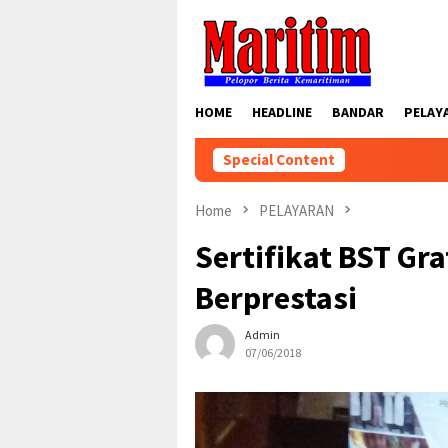
Skip
to
content
HOME
HEADLINE
BANDAR
PELAY
Special Content
Home
PELAYARAN
Sertifikat BST Gra
Berprestasi
Admin
07/06/2018