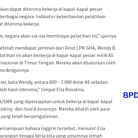
pkan dapat diterima bekerja di kapal-kapal pesiar
berbagai negara. Indikator keberhasilan pelatihan
t diterima bekerja.
, negara akan sia-sia membiayai pelatihan ini,” ujarnya.
setelah mendapat jaminan dari Dirut LPK GHA, Wendy B.
ihan ini akan berkerja di kapal-kapal pesiar milik AS
nasional di Timur Tengah. Mereka akan disalurkan oleh
ma dengannya.
iar, kata Wendy, antara 600 – 1.000 dolar AS sebulan.
leh hasil
interview
,” timpal Elia Rosalina.
A/SMK yang dipersiapkan untuk bekerja di kapal-kapal
ooking
dan
food & beverage
. Mereka dilatih oleh para
r yang telah berpengalaman.
emampuan bahasa Inggris tersebut, menurut Elia
ekurangan tenaga kerja kita yang umumnya lemah