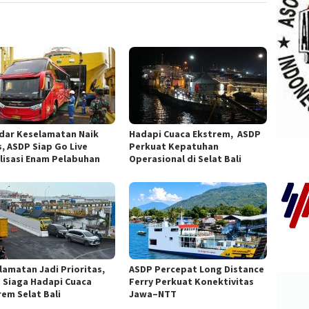
dar Keselamatan Naik
Hadapi Cuaca Ekstrem, ASDP
s, ASDP Siap Go Live
Perkuat Kepatuhan
ilisasi Enam Pelabuhan
Operasional di Selat Bali
lamatan Jadi Prioritas,
ASDP Percepat Long Distance
 Siaga Hadapi Cuaca
Ferry Perkuat Konektivitas
rem Selat Bali
Jawa–NTT