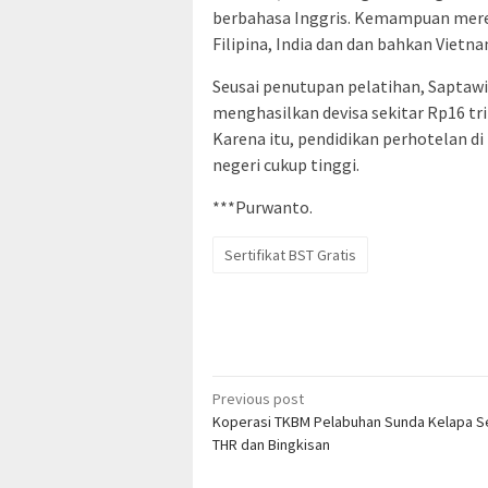
berbahasa Inggris. Kemampuan merek
Filipina, India dan dan bahkan Vietn
Seusai penutupan pelatihan, Saptawi
menghasilkan devisa sekitar Rp16 tril
Karena itu, pendidikan perhotelan di
negeri cukup tinggi.
***Purwanto.
Sertifikat BST Gratis
Post
Previous post
Koperasi TKBM Pelabuhan Sunda Kelapa S
navigation
THR dan Bingkisan