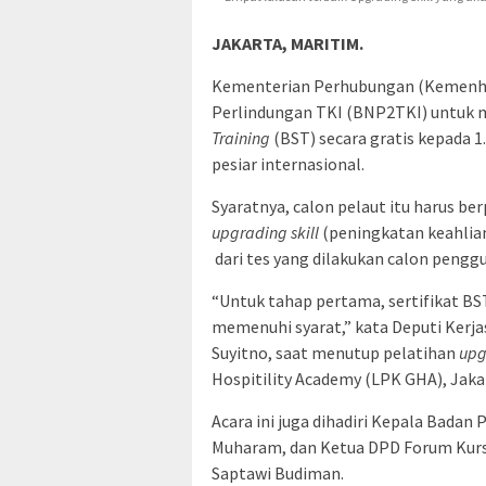
JAKARTA, MARITIM.
Kementerian Perhubungan (Kemenhu
Perlindungan TKI (BNP2TKI) untuk m
Training
(BST) secara gratis kepada 1
pesiar internasional.
Syaratnya, calon pelaut itu harus be
upgrading skill
(peningkatan keahlia
dari tes yang dilakukan calon penggun
“Untuk tahap pertama, sertifikat BS
memenuhi syarat,” kata Deputi Kerj
Suyitno, saat menutup pelatihan
upg
Hospitility Academy (LPK GHA), Jakar
Acara ini juga dihadiri Kepala Bada
Muharam, dan Ketua DPD Forum Kursu
Saptawi Budiman.