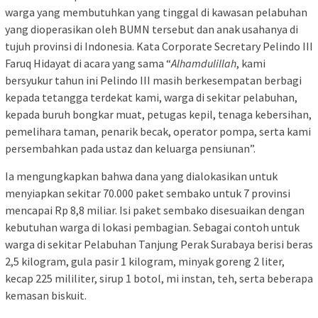
warga yang membutuhkan yang tinggal di kawasan pelabuhan
yang dioperasikan oleh BUMN tersebut dan anak usahanya di
tujuh provinsi di Indonesia. Kata Corporate Secretary Pelindo III
Faruq Hidayat di acara yang sama “
Alhamdulillah
, kami
bersyukur tahun ini Pelindo III masih berkesempatan berbagi
kepada tetangga terdekat kami, warga di sekitar pelabuhan,
kepada buruh bongkar muat, petugas kepil, tenaga kebersihan,
pemelihara taman, penarik becak, operator pompa, serta kami
persembahkan pada ustaz dan keluarga pensiunan”.
Ia mengungkapkan bahwa dana yang dialokasikan untuk
menyiapkan sekitar 70.000 paket sembako untuk 7 provinsi
mencapai Rp 8,8 miliar. Isi paket sembako disesuaikan dengan
kebutuhan warga di lokasi pembagian. Sebagai contoh untuk
warga di sekitar Pelabuhan Tanjung Perak Surabaya berisi beras
2,5 kilogram, gula pasir 1 kilogram, minyak goreng 2 liter,
kecap 225 mililiter, sirup 1 botol, mi instan, teh, serta beberapa
kemasan biskuit.