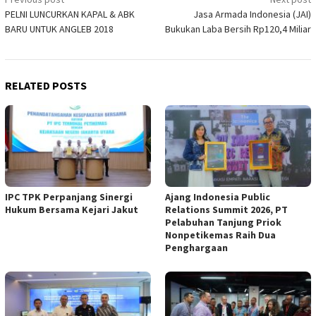
Post
PELNI LUNCURKAN KAPAL & ABK
Jasa Armada Indonesia (JAI)
navigation
BARU UNTUK ANGLEB 2018
Bukukan Laba Bersih Rp120,4 Miliar
RELATED POSTS
IPC TPK Perpanjang Sinergi
Ajang Indonesia Public
Hukum Bersama Kejari Jakut
Relations Summit 2026, PT
Pelabuhan Tanjung Priok
Nonpetikemas Raih Dua
Penghargaan