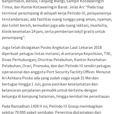
Banjarmasin, Benoa, Tanjung Wangi, Sampit Kotawaringin
Timur, dan Kumai Kotawaringin Barat. Jelas Ari: “Pada tiap
terminal penumpang di wilayah kerja Pelindo III, pelayanannya
terstandarisasi, ada fasilitas ruang tunggu yang aman, nyaman,
dan toilet bersih, kemudian juga ada ruang laktasi, musholla,
klinik kesehatan 24 jam, serta pemberian
takjil
gratis untuk
penumpang”.
Juga telah disiagakan Posko Angkutan Laut Lebaran 2018
diperkuat petugas lintas instansi, di antaranya Kepolisian, TNI,
Dinas Perhubungan, Otoritas Pelabuhan, Kantor Kesehatan
Pelabuhan, Orari, Pramuka, dan dari Pelindo III sendiri petugas
operasional dan anggota Port Security Facility Officer. Menurut
Ari Ashkara Posko ada yang sudah siaga sejak 31 Mei dan
bertugas hingga 1 Juli, guna pastikan keselamatan dan
kelancaran perjalanan pemudik untuk bertemu dengan
keluarga di kampung halaman, hingga kembali ke perantauan.
Pada Ramadhan 1439 H ini, Pelindo III Group membagikan
sekitar 70.000 paket sembako. Penerima diutamakan dari