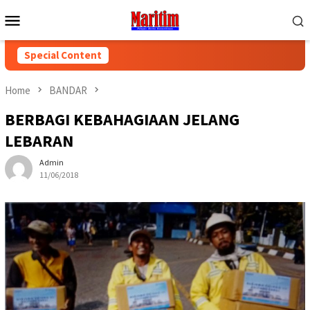
Skip
Mobile
to
Menu
content
Special Content
Home
BANDAR
BERBAGI KEBAHAGIAAN JELANG
LEBARAN
Admin
11/06/2018