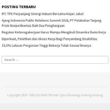
POSTING TERBARU
IPC TPK Perpanjang Sinergi Hukum Bersama Kejari Jakut
Ajang Indonesia Public Relations Summit 2026, PT Pelabuhan Tanjung
Priok Nonpetikemas Raih Dua Penghargaan
Regulasi Ketenagakerjaan Harus Mampu Mengikuti Dinamika Dunia Kerja
Diperkuat, Pelatihan dan Akses Kerja Bagi Penyandang Disabilitas
33,5% Lulusan Perguruan Tinggi Bekerja Tidak Sesuai Ilmunya
Search
for:
Copyright 2020- TABLOID MARITIM Hak Cipta Dilindungi Undang-Undang