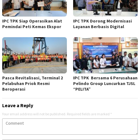
IPC TPK Siap Operasikan Alat
IPC TPK Dorong Modernisasi
Pemindai Peti Kemas Ekspor
Layanan Berbasis Digital
Pasca Revitalisasi, Terminal 2
IPC TPK Bersama 6 Perusahaan
Pelabuhan Priok Resmi
Pelindo Group Luncurkan TJSL
Beroperasi
“PELITA”
Leave a Reply
Your email address will not be published.
Required fields are marked
*