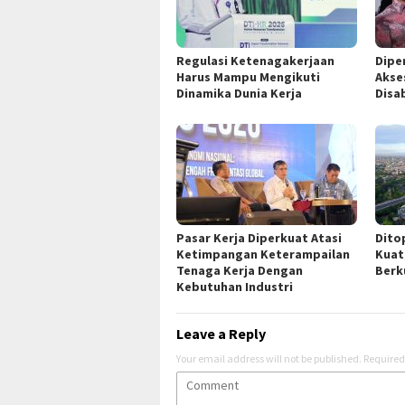
Regulasi Ketenagakerjaan
Dipe
Harus Mampu Mengikuti
Akse
Dinamika Dunia Kerja
Disab
Pasar Kerja Diperkuat Atasi
Dito
Ketimpangan Keterampailan
Kuat
Tenaga Kerja Dengan
Berk
Kebutuhan Industri
Leave a Reply
Your email address will not be published.
Required