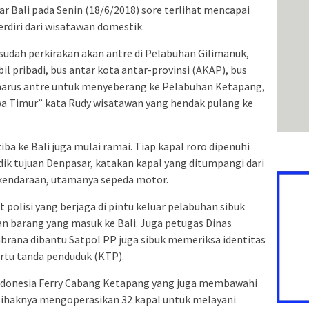
r Bali pada Senin (18/6/2018) sore terlihat mencapai
erdiri dari wisatawan domestik.
 sudah perkirakan akan antre di Pelabuhan Gilimanuk,
il pribadi, bus antar kota antar-provinsi (AKAP), bus
a harus antre untuk menyeberang ke Pelabuhan Ketapang,
a Timur” kata Rudy wisatawan yang hendak pulang ke
iba ke Bali juga mulai ramai. Tiap kapal roro dipenuhi
dik tujuan Denpasar, katakan kapal yang ditumpangi dari
endaraan, utamanya sepeda motor.
polisi yang berjaga di pintu keluar pelabuhan sibuk
n barang yang masuk ke Bali. Juga petugas Dinas
brana dibantu Satpol PP juga sibuk memeriksa identitas
rtu tanda penduduk (KTP).
Indonesia Ferry Cabang Ketapang yang juga membawahi
ihaknya mengoperasikan 32 kapal untuk melayani