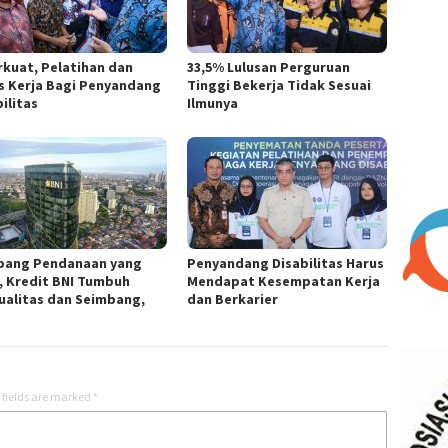
rkuat, Pelatihan dan
33,5% Lulusan Perguruan
s Kerja Bagi Penyandang
Tinggi Bekerja Tidak Sesuai
ilitas
Ilmunya
pang Pendanaan yang
Penyandang Disabilitas Harus
, Kredit BNI Tumbuh
Mendapat Kesempatan Kerja
ualitas dan Seimbang,
dan Berkarier
 fields are marked
*