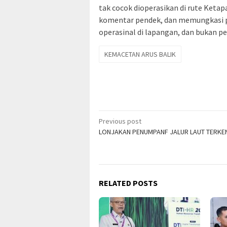
tak cocok dioperasikan di rute Ket
komentar pendek, dan memungkasi p
operasinal di lapangan, dan bukan p
KEMACETAN ARUS BALIK
Post
Previous post
LONJAKAN PENUMPANF JALUR LAUT TERKE
navigation
RELATED POSTS