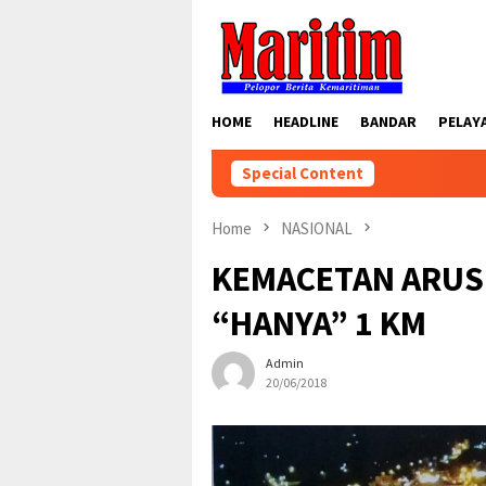
Skip
to
content
HOME
HEADLINE
BANDAR
PELAY
Special Content
Home
NASIONAL
KEMACETAN ARUS 
“HANYA” 1 KM
Admin
20/06/2018