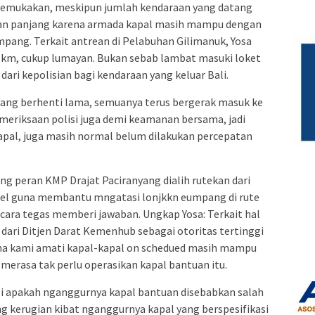
a kemukakan, meskipun jumlah kendaraan yang datang
ean panjang karena armada kapal masih mampu dengan
ang. Terkait antrean di Pelabuhan Gilimanuk, Yosa
 km, cukup lumayan. Bukan sebab lambat masuki loket
dari kepolisian bagi kendaraan yang keluar Bali.
yang berhenti lama, semuanya terus bergerak masuk ke
emeriksaan polisi juga demi keamanan bersama, jadi
apal, juga masih normal belum dilakukan percepatan
g peran KMP Drajat Paciranyang dialih rutekan dari
sel guna membantu mngatasi lonjkkn eumpang di rute
ecara tegas memberi jawaban. Ungkap Yosa: Terkait hal
ari Ditjen Darat Kemenhub sebagai otoritas tertinggi
ena kami amati kapal-kapal on schedued masih mampu
 merasa tak perlu operasikan kapal bantuan itu.
i apakah nganggurnya kapal bantuan disebabkan salah
 kerugian kibat nganggurnya kapal yang berspesifikasi