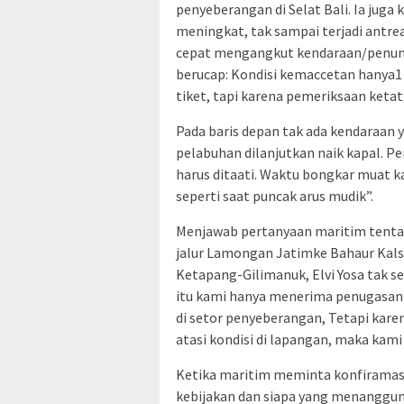
penyeberangan di Selat Bali. Ia jug
meningkat, tak sampai terjadi antr
cepat mengangkut kendaraan/penump
berucap: Kondisi kemaccetan hanya1
tiket, tapi karena pemeriksaan ketat 
Pada baris depan tak ada kendaraan 
pelabuhan dilanjutkan naik kapal. P
harus ditaati. Waktu bongkar muat k
seperti saat puncak arus mudik”.
Menjawab pertanyaan maritim tentan
jalur Lamongan Jatimke Bahaur Kal
Ketapang-Gilimanuk, Elvi Yosa tak s
itu kami hanya menerima penugasan d
di setor penyeberangan, Tetapi kar
atasi kondisi di lapangan, maka kami
Ketika maritim meminta konfiramas
kebijakan dan siapa yang menanggung