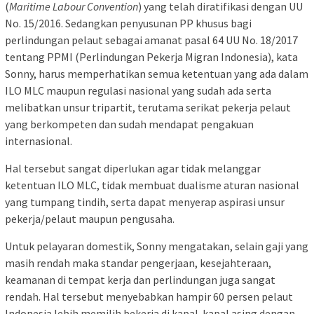
(
Maritime Labour Convention
) yang telah diratifikasi dengan UU
No. 15/2016. Sedangkan penyusunan PP khusus bagi
perlindungan pelaut sebagai amanat pasal 64 UU No. 18/2017
tentang PPMI (Perlindungan Pekerja Migran Indonesia), kata
Sonny, harus memperhatikan semua ketentuan yang ada dalam
ILO MLC maupun regulasi nasional yang sudah ada serta
melibatkan unsur tripartit, terutama serikat pekerja pelaut
yang berkompeten dan sudah mendapat pengakuan
internasional.
Hal tersebut sangat diperlukan agar tidak melanggar
ketentuan ILO MLC, tidak membuat dualisme aturan nasional
yang tumpang tindih, serta dapat menyerap aspirasi unsur
pekerja/pelaut maupun pengusaha.
Untuk pelayaran domestik, Sonny mengatakan, selain gaji yang
masih rendah maka standar pengerjaan, kesejahteraan,
keamanan di tempat kerja dan perlindungan juga sangat
rendah. Hal tersebut menyebabkan hampir 60 persen pelaut
Indonesia lebih memilih bekerja di kapal-kapal asing dengan