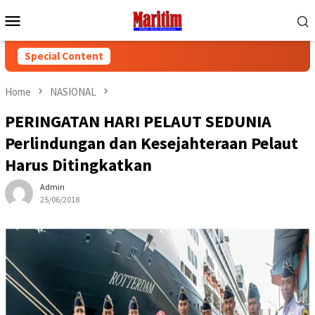
Skip
Mobile
to
Menu
content
Special Content
Home
NASIONAL
PERINGATAN HARI PELAUT SEDUNIA
Perlindungan dan Kesejahteraan Pelaut
Harus Ditingkatkan
Admin
25/06/2018