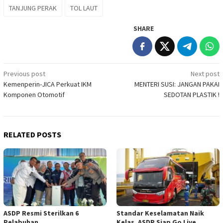
TANJUNG PERAK
TOL LAUT
SHARE
Post
Previous post
Next post
Kemenperin-JICA Perkuat IKM
MENTERI SUSI: JANGAN PAKAI
navigation
Komponen Otomotif
SEDOTAN PLASTIK !
RELATED POSTS
ASDP Resmi Sterilkan 6
Standar Keselamatan Naik
Pelabuhan
Kelas, ASDP Siap Go Live