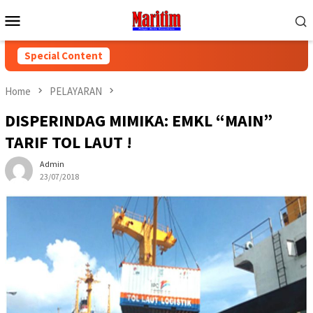
Skip
Mobile
to
Menu
content
Special Content
Home
PELAYARAN
DISPERINDAG MIMIKA: EMKL “MAIN”
TARIF TOL LAUT !
Admin
23/07/2018