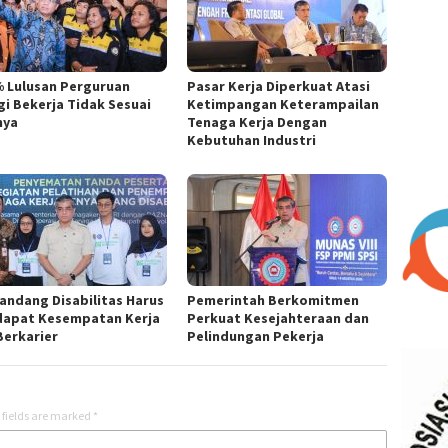
% Lulusan Perguruan
Pasar Kerja Diperkuat Atasi
gi Bekerja Tidak Sesuai
Ketimpangan Keterampailan
nya
Tenaga Kerja Dengan
Kebutuhan Industri
andang Disabilitas Harus
Pemerintah Berkomitmen
apat Kesempatan Kerja
Perkuat Kesejahteraan dan
Berkarier
Pelindungan Pekerja
 fields are marked
*