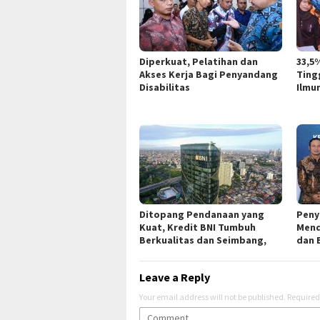
Diperkuat, Pelatihan dan
33,5
Akses Kerja Bagi Penyandang
Ting
Disabilitas
Ilmu
Ditopang Pendanaan yang
Peny
Kuat, Kredit BNI Tumbuh
Mend
Berkualitas dan Seimbang,
dan 
Leave a Reply
Your email address will not be published.
Required