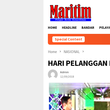
Skip
to
content
HOME
HEADLINE
BANDAR
PELAY
Special Content
Home
NASIONAL
HARI PELANGGAN 
Admin
12/09/2018