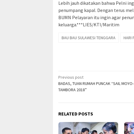
Lebih jauh dikatakan bahwa Pelni i
penumpang kapal. Dengan terus mela
BUMN Pelayaran itu ingin agar penu
keluarga.***LIES/KTI/Maritim
BAU BAU SULAWESI TENGGARA
HARI
Post
Previous post
BADAS, TUAN RUMAH PUNCAK “SAIL MOYO-
navigation
TAMBORA 2018”
RELATED POSTS