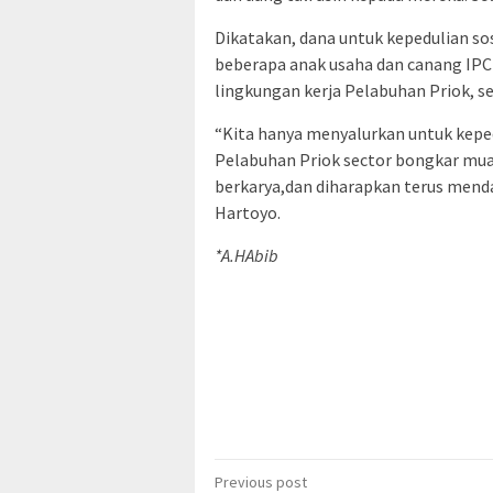
Dikatakan, dana untuk kepedulian so
beberapa anak usaha dan canang IP
lingkungan kerja Pelabuhan Priok, se
“Kita hanya menyalurkan untuk keped
Pelabuhan Priok sector bongkar mua
berkarya,dan diharapkan terus menda
Hartoyo.
*A.HAbib
Post
Previous post