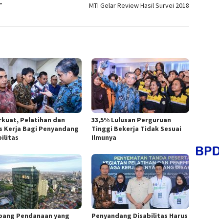
”
MTI Gelar Review Hasil Survei 2018
rkuat, Pelatihan dan
33,5% Lulusan Perguruan
s Kerja Bagi Penyandang
Tinggi Bekerja Tidak Sesuai
ilitas
Ilmunya
pang Pendanaan yang
Penyandang Disabilitas Harus