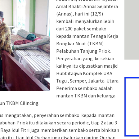
Amal Bhakti Annas Sejahtera
(Annas), hari ini (12/9)
kembali menyalurkan lebih
dari 200 paket sembako
kepada mantan Tenaga Kerja
Bongkar Muat (TKBM)
Pelabuhan Tanjung Priok.
Penyerahan yang ke sekian
kalinya itu dipusatkan masjid
Hubbitaqwa Komplek UKA
Tugu , Semper, Jakarta Utara.
Penerima sembako adalah
mantan TKBM dan keluarga
un TKBM Cilincing.
Annas mengatakan, penyerahan sembako kepada mantan
uhan Priok itu dilakukan secara periodic, tiap 2 atau 3
ri Raya Idul Fitri juga memberikan sembako serta binkisan
ain itu, tiap Idul Qurban juga disalurkan daging Qurban.