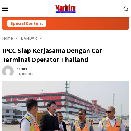
Skip
Mobile
to
Menu
content
Special Content
Home
BANDAR
IPCC Siap Kerjasama Dengan Car
Terminal Operator Thailand
Admin
11/10/2018