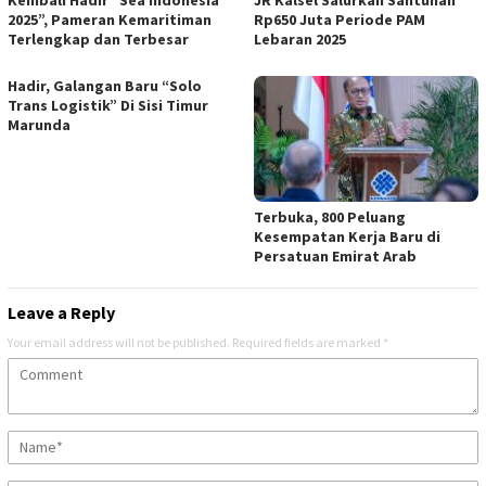
Kembali Hadir “Sea Indonesia
JR Kalsel Salurkan Santunan
2025”, Pameran Kemaritiman
Rp650 Juta Periode PAM
Terlengkap dan Terbesar
Lebaran 2025
Hadir, Galangan Baru “Solo
Trans Logistik” Di Sisi Timur
Marunda
Terbuka, 800 Peluang
Kesempatan Kerja Baru di
Persatuan Emirat Arab
Leave a Reply
Your email address will not be published.
Required fields are marked
*