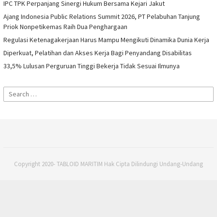
IPC TPK Perpanjang Sinergi Hukum Bersama Kejari Jakut
Ajang Indonesia Public Relations Summit 2026, PT Pelabuhan Tanjung
Priok Nonpetikemas Raih Dua Penghargaan
Regulasi Ketenagakerjaan Harus Mampu Mengikuti Dinamika Dunia Kerja
Diperkuat, Pelatihan dan Akses Kerja Bagi Penyandang Disabilitas
33,5% Lulusan Perguruan Tinggi Bekerja Tidak Sesuai Ilmunya
Search
for:
Copyright 2020- TABLOID MARITIM Hak Cipta Dilindungi Undang-Undang