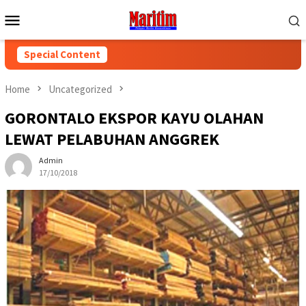
Skip
Mobile
to
Menu
content
Special Content
Home
Uncategorized
GORONTALO EKSPOR KAYU OLAHAN
LEWAT PELABUHAN ANGGREK
Admin
17/10/2018