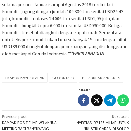
selama periode Januari sampai Agustus 2018 terdiri dari
komoditi jagung dengan jumlah 109.800 ton senilai USD29,43
juta, komoditi molases 24.006 ton senilai USD1,95 juta, dan
komoditi bungkil kopra 6.000 ton senilai USD930.000. Ketiga
komoditi tersebut diangkut dengan kapal curah. Sementara
untuk ekspor komoditi ikan tuna sebanyak 15 ton dengan nilai
USD139.000 diangkut dengan penerbangan yang diselenggaran
oleh maskapai Garuda Indonesia.
***ERICK ARHADITA
EKSPOR KAYU OLAHAN
GORONTALO
PELABUHAN ANGGREK
SHARE
Post
Previous post
Next post
DAMPAK POSITIF IMF-WB ANNUAL
INVESTASI RP.135 MILIAR UNTUK
navigation
MEETING BAGI BANYUWANGI
INDUSTRI GARAM DI SOLOR