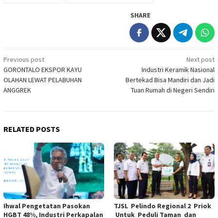
SHARE
Post
Previous post
Next post
GORONTALO EKSPOR KAYU
Industri Keramik Nasional
navigation
OLAHAN LEWAT PELABUHAN
Bertekad Bisa Mandiri dan Jadi
ANGGREK
Tuan Rumah di Negeri Sendiri
RELATED POSTS
Ihwal Pengetatan Pasokan
TJSL Pelindo Regional 2 Priok
HGBT 48%, Industri Perkapalan
Untuk Peduli Taman dan