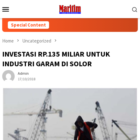
Skip
Mobile
to
Menu
content
Special Content
Home
Uncategorized
INVESTASI RP.135 MILIAR UNTUK
INDUSTRI GARAM DI SOLOR
Admin
17/10/2018