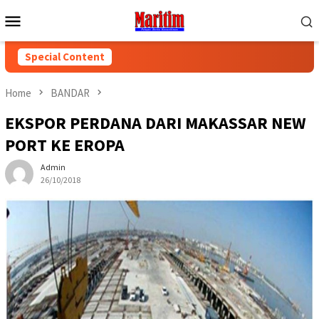
Skip
Mobile
to
Menu
content
Special Content
Home
BANDAR
EKSPOR PERDANA DARI MAKASSAR NEW
PORT KE EROPA
Admin
26/10/2018