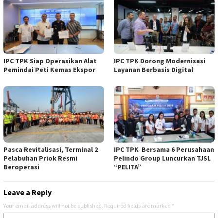
IPC TPK Siap Operasikan Alat
IPC TPK Dorong Modernisasi
Pemindai Peti Kemas Ekspor
Layanan Berbasis Digital
Pasca Revitalisasi, Terminal 2
IPC TPK Bersama 6 Perusahaan
Pelabuhan Priok Resmi
Pelindo Group Luncurkan TJSL
Beroperasi
“PELITA”
Leave a Reply
Your email address will not be published.
Required fields are marked
*