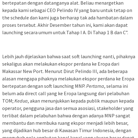
bertepatan dengan datanganya alat. Beliau menargetkan
kepada kami sebagai CEO Pelindo IV yang baru untuk tetap on
the schedule dan kami juga berharap tak ada hambatan dalam
proses tersebut. Akhir Desember tahun ini, kami akan dapat
launching secara umum untuk Tahap I A. Di Tahap 1 B dan C”.
Lebih jauh dijelaskan bahwa saat soft launching nanti, pihaknya
sekaligus akan melakukan ekspor perdana ke Eropa dari
Makassar New Port. Menurut Dirut Pelindo III, ada beberapa
alasan mengapa pihaknya melakukan ekspor perdana ke Eropa
bertepatan dengan soft launching MNP.
Pertama
, selama ini
belum ada direct call yang ke Eropa langsung dari pelabuhan
TOM;
Kedua
, akan menunjukkan kepada publik maupun kepada
operator, pengguna jasa dan semua asosiasi, stakeholder yang
terlibat dalam pelabuhan bahwa dengan adanya MNP sangat
membantu dan membuka ruang ekspor menjadi lebih besar,
yang dijadikan hub besar di Kawasan Timur Indonesia, dengan
mengubah pola angkutan kapal kapal yang ukuran besar dapat