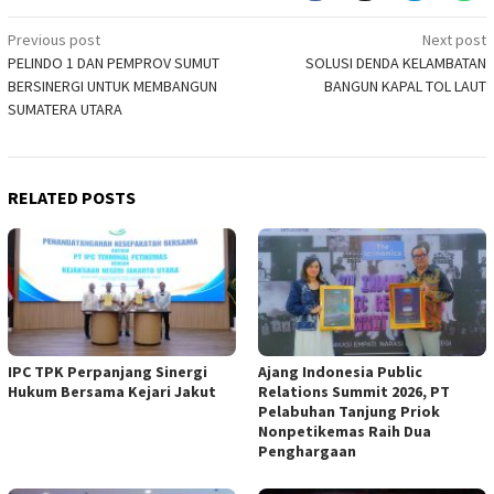
Post
Previous post
Next post
PELINDO 1 DAN PEMPROV SUMUT
SOLUSI DENDA KELAMBATAN
navigation
BERSINERGI UNTUK MEMBANGUN
BANGUN KAPAL TOL LAUT
SUMATERA UTARA
RELATED POSTS
IPC TPK Perpanjang Sinergi
Ajang Indonesia Public
Hukum Bersama Kejari Jakut
Relations Summit 2026, PT
Pelabuhan Tanjung Priok
Nonpetikemas Raih Dua
Penghargaan