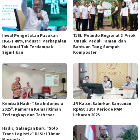
Ihwal Pengetatan Pasokan
TJSL Pelindo Regional 2 Priok
HGBT 48%, Industri Perkapalan
Untuk Peduli Taman dan
Nasional Tak Terdampak
Bantuan Tong Sampah
Signifikan
Komposter
Kembali Hadir “Sea Indonesia
JR Kalsel Salurkan Santunan
2025”, Pameran Kemaritiman
Rp650 Juta Periode PAM
Terlengkap dan Terbesar
Lebaran 2025
Hadir, Galangan Baru “Solo
Trans Logistik” Di Sisi Timur
Marunda