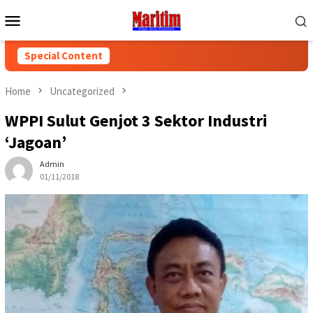
Skip
Mobile
to
Menu
content
Special Content
Home
Uncategorized
WPPI Sulut Genjot 3 Sektor Industri
‘Jagoan’
Admin
01/11/2018