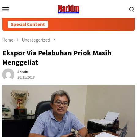
Skip
Mobile
to
Menu
content
Special Content
Home
Uncategorized
Ekspor Via Pelabuhan Priok Masih
Menggeliat
Admin
26/11/2018