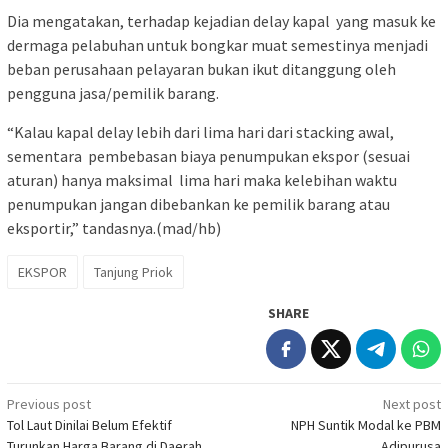
Dia mengatakan, terhadap kejadian delay kapal yang masuk ke
dermaga pelabuhan untuk bongkar muat semestinya menjadi
beban perusahaan pelayaran bukan ikut ditanggung oleh
pengguna jasa/pemilik barang.
“Kalau kapal delay lebih dari lima hari dari stacking awal,
sementara pembebasan biaya penumpukan ekspor (sesuai
aturan) hanya maksimal lima hari maka kelebihan waktu
penumpukan jangan dibebankan ke pemilik barang atau
eksportir,” tandasnya.(mad/hb)
EKSPOR
Tanjung Priok
SHARE
Post
Previous post
Next post
Tol Laut Dinilai Belum Efektif
NPH Suntik Modal ke PBM
navigation
Turunkan Harga Barang di Daerah
Adipurusa