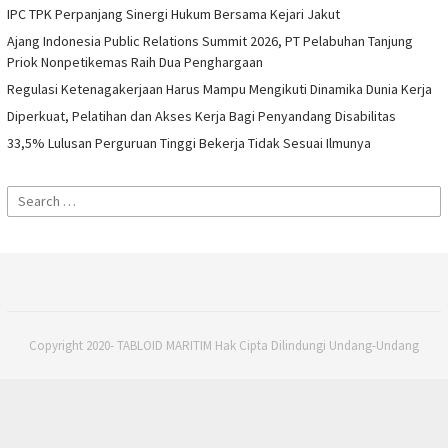
IPC TPK Perpanjang Sinergi Hukum Bersama Kejari Jakut
Ajang Indonesia Public Relations Summit 2026, PT Pelabuhan Tanjung
Priok Nonpetikemas Raih Dua Penghargaan
Regulasi Ketenagakerjaan Harus Mampu Mengikuti Dinamika Dunia Kerja
Diperkuat, Pelatihan dan Akses Kerja Bagi Penyandang Disabilitas
33,5% Lulusan Perguruan Tinggi Bekerja Tidak Sesuai Ilmunya
Search
for:
Copyright 2020- TABLOID MARITIM Hak Cipta Dilindungi Undang-Undang