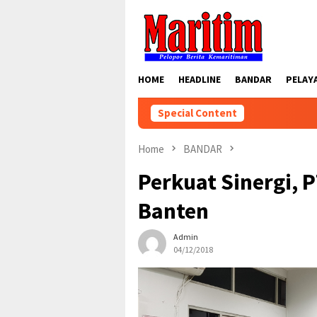
Skip
to
content
HOME
HEADLINE
BANDAR
PELAY
Special Content
Home
BANDAR
Perkuat Sinergi, 
Banten
Admin
04/12/2018