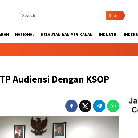
Search
ARAN
NASIONAL
KELAUTAN DAN PERIKANAN
INDUSTRI
INDEKS
PTP Audiensi Dengan KSOP