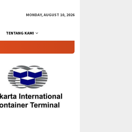
MONDAY, AUGUST 10, 2026
TENTANG KAMI