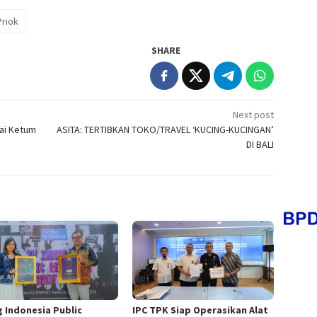
Priok
SHARE
Next post
gai Ketum
ASITA: TERTIBKAN TOKO/TRAVEL ‘KUCING-KUCINGAN’
DI BALI
g Indonesia Public
IPC TPK Siap Operasikan Alat