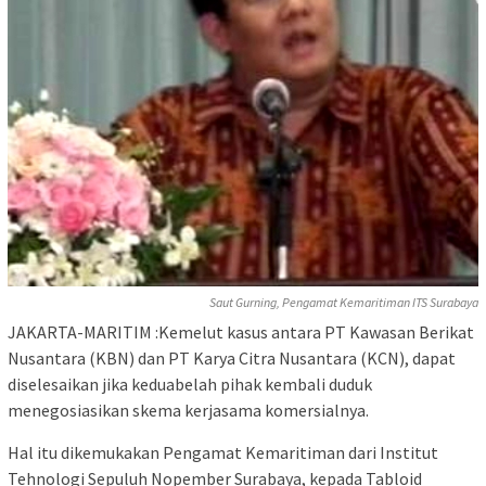
Saut Gurning, Pengamat Kemaritiman ITS Surabaya
JAKARTA-MARITIM :Kemelut kasus antara PT Kawasan Berikat
Nusantara (KBN) dan PT Karya Citra Nusantara (KCN), dapat
diselesaikan jika keduabelah pihak kembali duduk
menegosiasikan skema kerjasama komersialnya.
Hal itu dikemukakan Pengamat Kemaritiman dari Institut
Tehnologi Sepuluh Nopember Surabaya, kepada Tabloid