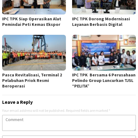
IPC TPK Siap Operasikan Alat
IPC TPK Dorong Modernisasi
Pemindai Peti Kemas Ekspor
Layanan Berbasis Digital
Pasca Revitalisasi, Terminal 2
IPC TPK Bersama 6 Perusahaan
Pelabuhan Priok Resmi
Pelindo Group Luncurkan TJSL
Beroperasi
“PELITA”
Leave a Reply
Your email address will not be published.
Required fields are marked
*