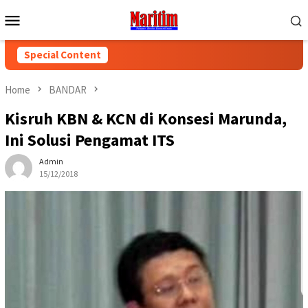
Skip
Mobile
to
Menu
content
Special Content
Home
BANDAR
Kisruh KBN & KCN di Konsesi Marunda,
Ini Solusi Pengamat ITS
Admin
15/12/2018