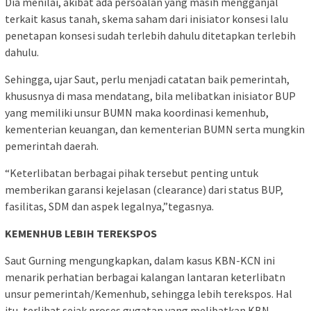
Dia menilai, akibat ada persoalan yang masih mengganjal
terkait kasus tanah, skema saham dari inisiator konsesi lalu
penetapan konsesi sudah terlebih dahulu ditetapkan terlebih
dahulu.
Sehingga, ujar Saut, perlu menjadi catatan baik pemerintah,
khususnya di masa mendatang, bila melibatkan inisiator BUP
yang memiliki unsur BUMN maka koordinasi kemenhub,
kementerian keuangan, dan kementerian BUMN serta mungkin
pemerintah daerah.
“Keterlibatan berbagai pihak tersebut penting untuk
memberikan garansi kejelasan (clearance) dari status BUP,
fasilitas, SDM dan aspek legalnya,”tegasnya.
KEMENHUB LEBIH TEREKSPOS
Saut Gurning mengungkapkan, dalam kasus KBN-KCN ini
menarik perhatian berbagai kalangan lantaran keterlibatn
unsur pemerintah/Kemenhub, sehingga lebih terekspos. Hal
itu, terlihat sejak proses gugatan yang melibatkan KBN