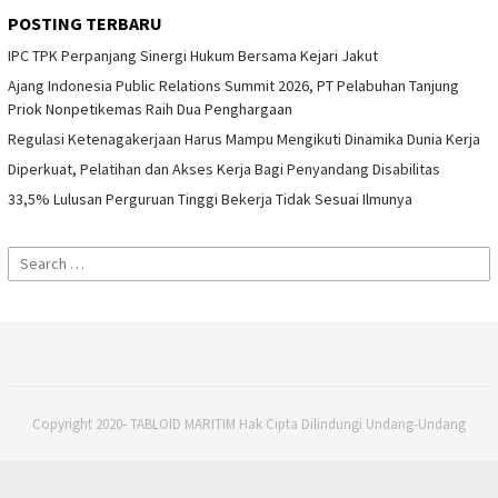
POSTING TERBARU
IPC TPK Perpanjang Sinergi Hukum Bersama Kejari Jakut
Ajang Indonesia Public Relations Summit 2026, PT Pelabuhan Tanjung
Priok Nonpetikemas Raih Dua Penghargaan
Regulasi Ketenagakerjaan Harus Mampu Mengikuti Dinamika Dunia Kerja
Diperkuat, Pelatihan dan Akses Kerja Bagi Penyandang Disabilitas
33,5% Lulusan Perguruan Tinggi Bekerja Tidak Sesuai Ilmunya
Search
for:
Copyright 2020- TABLOID MARITIM Hak Cipta Dilindungi Undang-Undang