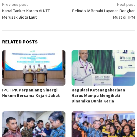
Post
Previous post
Next post
Kapal Tanker Karam di NTT
Pelindo IV Benahi Layanan Bongkar
navigation
Merusak Biota Laut
Muat di TPM
RELATED POSTS
IPC TPK Perpanjang Sinergi
Regulasi Ketenagakerjaan
Hukum Bersama Kejari Jakut
Harus Mampu Mengikuti
Dinamika Dunia Kerja