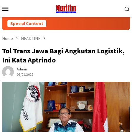
Skip
Mobile
to
Menu
content
Special Content
Home
HEADLINE
Tol Trans Jawa Bagi Angkutan Logistik,
Ini Kata Aptrindo
Admin
08/01/2019