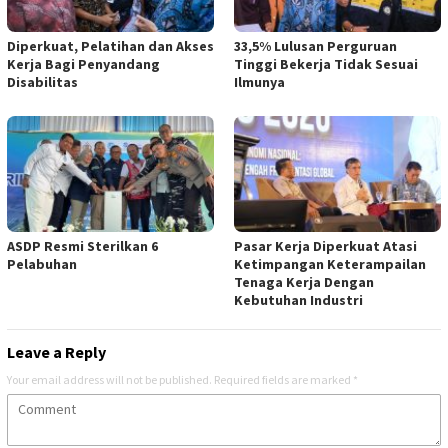
Diperkuat, Pelatihan dan Akses
33,5% Lulusan Perguruan
Kerja Bagi Penyandang
Tinggi Bekerja Tidak Sesuai
Disabilitas
Ilmunya
ASDP Resmi Sterilkan 6
Pasar Kerja Diperkuat Atasi
Pelabuhan
Ketimpangan Keterampailan
Tenaga Kerja Dengan
Kebutuhan Industri
Leave a Reply
Your email address will not be published.
Required fields are marked
*