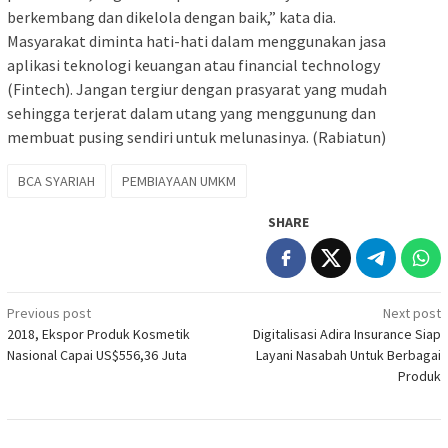
berkembang dan dikelola dengan baik,” kata dia.
Masyarakat diminta hati-hati dalam menggunakan jasa
aplikasi teknologi keuangan atau financial technology
(Fintech). Jangan tergiur dengan prasyarat yang mudah
sehingga terjerat dalam utang yang menggunung dan
membuat pusing sendiri untuk melunasinya. (Rabiatun)
BCA SYARIAH
PEMBIAYAAN UMKM
SHARE
Post
Previous post
Next post
2018, Ekspor Produk Kosmetik
Digitalisasi Adira Insurance Siap
navigation
Nasional Capai US$556,36 Juta
Layani Nasabah Untuk Berbagai
Produk