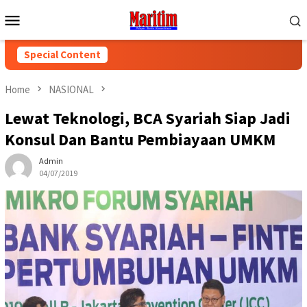
Skip
Mobile
to
Menu
content
Special Content
Home
NASIONAL
Lewat Teknologi, BCA Syariah Siap Jadi
Konsul Dan Bantu Pembiayaan UMKM
Admin
04/07/2019